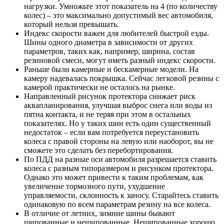
нагрузки. Умножьте этот показатель на 4 (по количеству
колес) – это максимально допустимый вес автомобиля,
который нельзя превышать.
Индекс скорости важен для любителей быстрой езды.
Шины одного диаметра в зависимости от других
параметров, таких как, например, ширина, состав
резиновой смеси, могут иметь разный индекс скорости.
Раньше были камерные и бескамерные модели. На
камеру надевалась покрышка. Сейчас легковой резины с
камерой практически не осталось на рынке.
Направленный рисунок протектора снижает риск
аквапланирования, улучшая выброс снега или воды из
пятна контакта, и не теряя при этом в остальных
показателях. Но у таких шин есть один существенный
недостаток – если вам потребуется переустановить
колеса с правой стороны на левую или наоборот, вы не
сможете это сделать без перебортирования.
По ПДД на разные оси автомобиля разрешается ставить
колеса с разным типоразмером и рисунком протектора.
Однако это может привести к таким проблемам, как
увеличение тормозного пути, ухудшение
управляемости, склонность к заносу. Старайтесь ставить
одинаковую по всем параметрам резину на все колеса.
В отличие от летних, зимние шины бывают
шипованные и нешипованные. Нешипованные хорошо