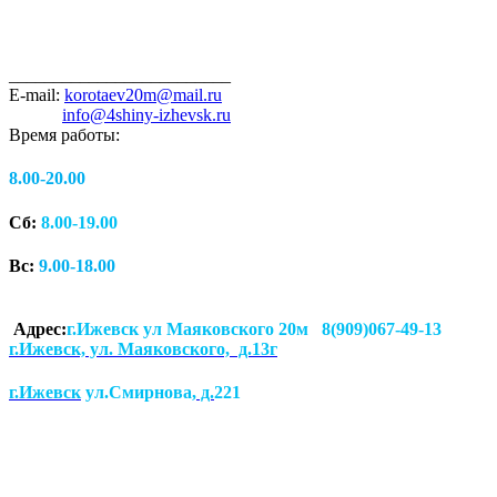
_________________________
E-mail:
korotaev20m@mail.ru
info@4shiny-izhevsk.ru
Время работы:
8.00-20.00
Сб:
8.00-19.00
Вс:
9.00-18.00
Адрес:
г.Ижевск ул Маяковского 20м 8(909)067-49-13
г.Ижевск, ул. Маяковского, д.13г
г.Ижевск
ул.Смирнова
, д.
221