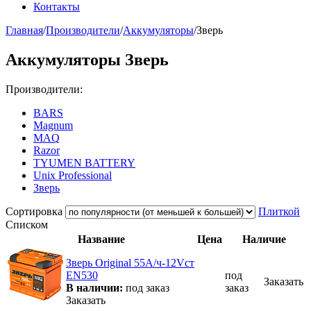
Контакты
Главная
/
Производители
/
Аккумуляторы
/
Зверь
Аккумуляторы Зверь
Производители:
BARS
Magnum
MAQ
Razor
TYUMEN BATTERY
Unix Professional
Зверь
Сортировка
Плиткой
Списком
Название
Цена
Наличие
Зверь Original 55А/ч-12Vст
EN530
под
Заказать
В наличии:
под заказ
заказ
Заказать