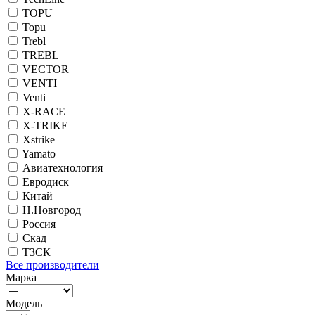
TOPU
Topu
Trebl
TREBL
VECTOR
VENTI
Venti
X-RACE
X-TRIKE
Xstrike
Yamato
Авиатехнология
Евродиск
Китай
Н.Новгород
Россия
Скад
ТЗСК
Все производители
Марка
Модель