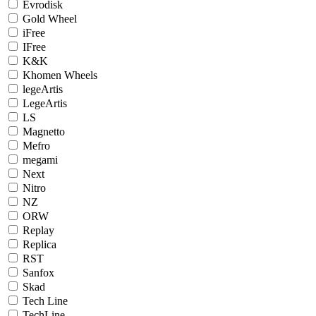
Evrodisk
Gold Wheel
iFree
IFree
K&K
Khomen Wheels
legeArtis
LegeArtis
LS
Magnetto
Mefro
megami
Next
Nitro
NZ
ORW
Replay
Replica
RST
Sanfox
Skad
Tech Line
TechLine