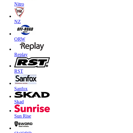
Nitro
NZ
ORW
Replay
RST
Sanfox
Skad
Sun Rise