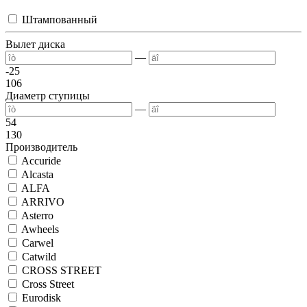
Штампованный
Вылет диска
—
-25
106
Диаметр ступицы
—
54
130
Производитель
Accuride
Alcasta
ALFA
ARRIVO
Asterro
Awheels
Carwel
Catwild
CROSS STREET
Cross Street
Eurodisk