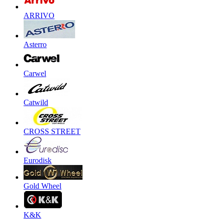
ARRIVO
Asterro
Carwel
Catwild
CROSS STREET
Eurodisk
Gold Wheel
K&K