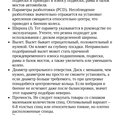
подвески и приводит к износу подвески, рамы и балок
мостов автомобиля.
Параметры разболтовки (PCD). Несоблюдение
разболтовки значительно отражается на установке:
крепления смещаются относительно центра, что
приводит к биению колеса.
Ширина (J). Тот параметр указывается в руководстве по
эксплуатации. Учтите, что резина подходит для
использования с диском определенной ширины.
Вылет. Вылет бывает отрицательный, положительный и
нулевой. Он влияет на глубину посадки. Неправильно
подобранный вылет может стать причиной
преждевременного износа подшипников, подвески,
рамы и балок мостов, а также увеличить или уменьшить
колею.
Диаметр центрального отверстия. Диск с меньшим, чем
нужно, диаметром вы просто не сможете установить, а
если диаметр больше требуемого, то при центровке
понадобятся центровочные кольца. Если вибрация и
биение не исчезают даже после балансировки, значит
этот параметр подобран неверно.
Прочность. Не следует покупать товары со слишком
маленьким количеством спиц. Оптимальный вариант –
6-8 толстых спиц или относительно тонкие, но плотно
расположенные спицы.