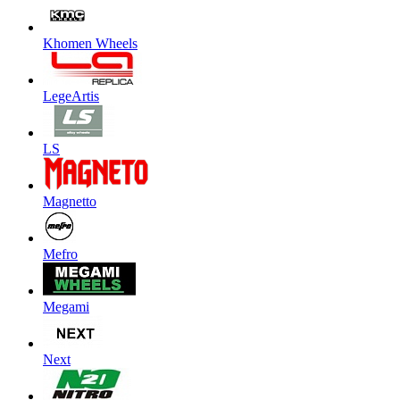
Khomen Wheels
LegeArtis
LS
Magnetto
Mefro
Megami
Next