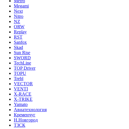
Mefro
Megami
Next
Nitro
NZ
ORW
Replay
RST
Sanfox
Skad
Sun Rise
SWORD
TechLine
TOP Driver
TOPU
Trebl
VECTOR
VENTI
X-RACE
X-TRIKE
Yamato
Авиатехнология
Кременчуг
Н.Новгород
ТЗСК