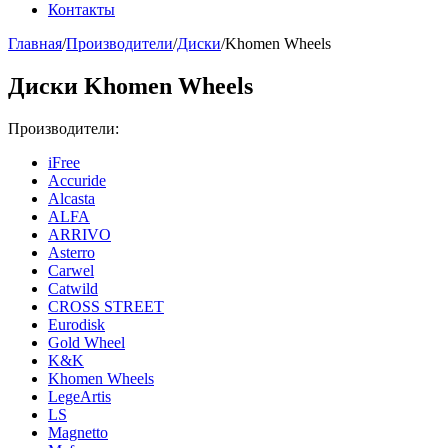
Контакты
Главная
/
Производители
/
Диски
/
Khomen Wheels
Диски Khomen Wheels
Производители:
iFree
Accuride
Alcasta
ALFA
ARRIVO
Asterro
Carwel
Catwild
CROSS STREET
Eurodisk
Gold Wheel
K&K
Khomen Wheels
LegeArtis
LS
Magnetto