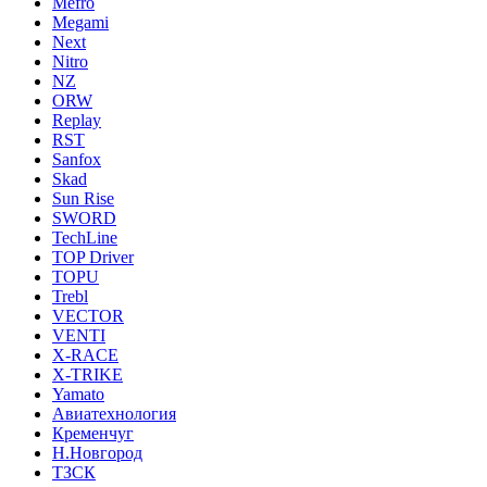
Mefro
Megami
Next
Nitro
NZ
ORW
Replay
RST
Sanfox
Skad
Sun Rise
SWORD
TechLine
TOP Driver
TOPU
Trebl
VECTOR
VENTI
X-RACE
X-TRIKE
Yamato
Авиатехнология
Кременчуг
Н.Новгород
ТЗСК