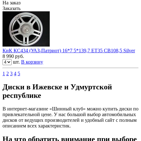
На заказ
Заказать
КиК КС434 (УАЗ-Патриот) 16*7 5*139,7 ЕТ35 СВ108,5 Silver
8 990
руб.
шт.
В корзину
1
2
3
4
5
Диски в Ижевске и Удмуртской
республике
В интернет-магазине «Шинный клуб» можно купить диски по
привлекательной цене. У нас большой выбор автомобильных
дисков от ведущих производителей и удобный сайт с полным
описанием всех характеристик.
На что обратить внимание при выборе