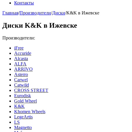
Контакты
Главная
/
Производители
/
Диски
/
K&K в Ижевске
Диски K&K в Ижевске
Производители:
iFree
Accuride
Alcasta
ALFA
ARRIVO
Asterro
Carwel
Catwild
CROSS STREET
Eurodisk
Gold Wheel
K&K
Khomen Wheels
LegeArtis
LS
Magnetto