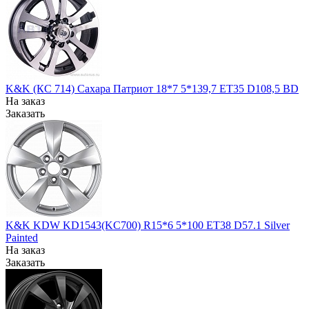
K&K (КС 714) Сахара Патриот 18*7 5*139,7 ЕТ35 D108,5 BD
На заказ
Заказать
K&K KDW KD1543(KC700) R15*6 5*100 ET38 D57.1 Silver
Painted
На заказ
Заказать