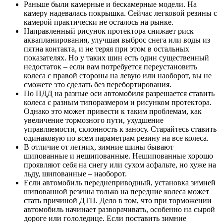
Раньше были камерные и бескамерные модели. На
камеру надевалась покрышка. Сейчас легковой резины с
камерой практически не осталось на рынке.
Направленный рисунок протектора снижает риск
аквапланирования, улучшая выброс снега или воды из
пятна контакта, и не теряя при этом в остальных
показателях. Но у таких шин есть один существенный
недостаток – если вам потребуется переустановить
колеса с правой стороны на левую или наоборот, вы не
сможете это сделать без перебортирования.
По ПДД на разные оси автомобиля разрешается ставить
колеса с разным типоразмером и рисунком протектора.
Однако это может привести к таким проблемам, как
увеличение тормозного пути, ухудшение
управляемости, склонность к заносу. Старайтесь ставить
одинаковую по всем параметрам резину на все колеса.
В отличие от летних, зимние шины бывают
шипованные и нешипованные. Нешипованные хорошо
проявляют себя на снегу или сухом асфальте, но хуже на
льду, шипованные – наоборот.
Если автомобиль переднеприводный, установка зимней
шипованной резины только на передние колеса может
стать причиной ДТП. Дело в том, что при торможении
автомобиль начинает разворачивать, особенно на сырой
дороге или гололедице. Если поставить зимние