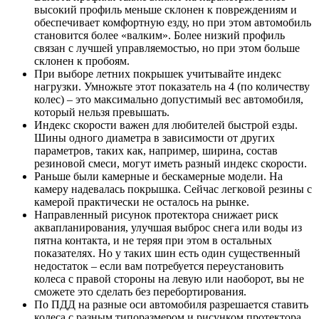
высокий профиль меньше склонен к повреждениям и
обеспечивает комфортную езду, но при этом автомобиль
становится более «валким». Более низкий профиль
связан с лучшей управляемостью, но при этом больше
склонен к пробоям.
При выборе летних покрышек учитывайте индекс
нагрузки. Умножьте этот показатель на 4 (по количеству
колес) – это максимально допустимый вес автомобиля,
который нельзя превышать.
Индекс скорости важен для любителей быстрой езды.
Шины одного диаметра в зависимости от других
параметров, таких как, например, ширина, состав
резиновой смеси, могут иметь разный индекс скорости.
Раньше были камерные и бескамерные модели. На
камеру надевалась покрышка. Сейчас легковой резины с
камерой практически не осталось на рынке.
Направленный рисунок протектора снижает риск
аквапланирования, улучшая выброс снега или воды из
пятна контакта, и не теряя при этом в остальных
показателях. Но у таких шин есть один существенный
недостаток – если вам потребуется переустановить
колеса с правой стороны на левую или наоборот, вы не
сможете это сделать без перебортирования.
По ПДД на разные оси автомобиля разрешается ставить
колеса с разным типоразмером и рисунком протектора.