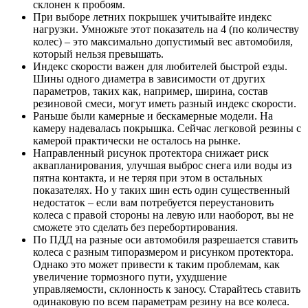
склонен к пробоям.
При выборе летних покрышек учитывайте индекс
нагрузки. Умножьте этот показатель на 4 (по количеству
колес) – это максимально допустимый вес автомобиля,
который нельзя превышать.
Индекс скорости важен для любителей быстрой езды.
Шины одного диаметра в зависимости от других
параметров, таких как, например, ширина, состав
резиновой смеси, могут иметь разный индекс скорости.
Раньше были камерные и бескамерные модели. На
камеру надевалась покрышка. Сейчас легковой резины с
камерой практически не осталось на рынке.
Направленный рисунок протектора снижает риск
аквапланирования, улучшая выброс снега или воды из
пятна контакта, и не теряя при этом в остальных
показателях. Но у таких шин есть один существенный
недостаток – если вам потребуется переустановить
колеса с правой стороны на левую или наоборот, вы не
сможете это сделать без перебортирования.
По ПДД на разные оси автомобиля разрешается ставить
колеса с разным типоразмером и рисунком протектора.
Однако это может привести к таким проблемам, как
увеличение тормозного пути, ухудшение
управляемости, склонность к заносу. Старайтесь ставить
одинаковую по всем параметрам резину на все колеса.