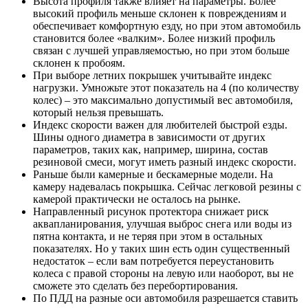
Высота профиля также влияет на параметры. Более
высокий профиль меньше склонен к повреждениям и
обеспечивает комфортную езду, но при этом автомобиль
становится более «валким». Более низкий профиль
связан с лучшей управляемостью, но при этом больше
склонен к пробоям.
При выборе летних покрышек учитывайте индекс
нагрузки. Умножьте этот показатель на 4 (по количеству
колес) – это максимально допустимый вес автомобиля,
который нельзя превышать.
Индекс скорости важен для любителей быстрой езды.
Шины одного диаметра в зависимости от других
параметров, таких как, например, ширина, состав
резиновой смеси, могут иметь разный индекс скорости.
Раньше были камерные и бескамерные модели. На
камеру надевалась покрышка. Сейчас легковой резины с
камерой практически не осталось на рынке.
Направленный рисунок протектора снижает риск
аквапланирования, улучшая выброс снега или воды из
пятна контакта, и не теряя при этом в остальных
показателях. Но у таких шин есть один существенный
недостаток – если вам потребуется переустановить
колеса с правой стороны на левую или наоборот, вы не
сможете это сделать без перебортирования.
По ПДД на разные оси автомобиля разрешается ставить