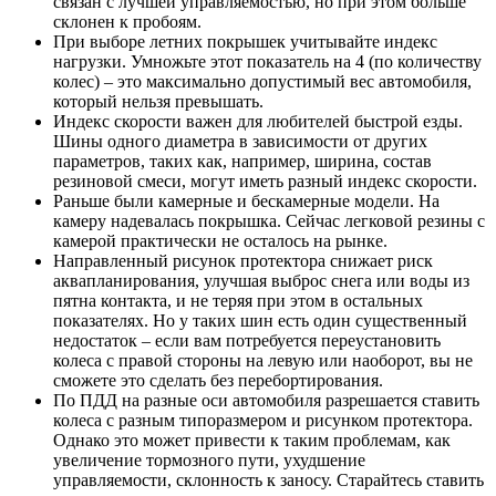
связан с лучшей управляемостью, но при этом больше
склонен к пробоям.
При выборе летних покрышек учитывайте индекс
нагрузки. Умножьте этот показатель на 4 (по количеству
колес) – это максимально допустимый вес автомобиля,
который нельзя превышать.
Индекс скорости важен для любителей быстрой езды.
Шины одного диаметра в зависимости от других
параметров, таких как, например, ширина, состав
резиновой смеси, могут иметь разный индекс скорости.
Раньше были камерные и бескамерные модели. На
камеру надевалась покрышка. Сейчас легковой резины с
камерой практически не осталось на рынке.
Направленный рисунок протектора снижает риск
аквапланирования, улучшая выброс снега или воды из
пятна контакта, и не теряя при этом в остальных
показателях. Но у таких шин есть один существенный
недостаток – если вам потребуется переустановить
колеса с правой стороны на левую или наоборот, вы не
сможете это сделать без перебортирования.
По ПДД на разные оси автомобиля разрешается ставить
колеса с разным типоразмером и рисунком протектора.
Однако это может привести к таким проблемам, как
увеличение тормозного пути, ухудшение
управляемости, склонность к заносу. Старайтесь ставить