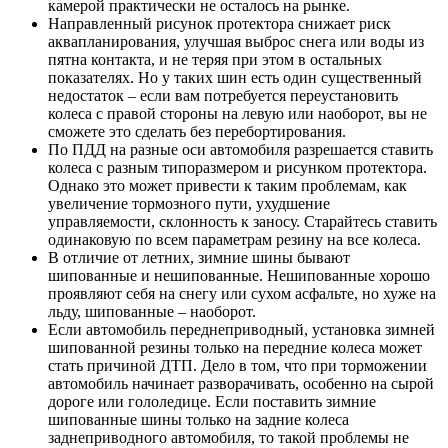
камерой практически не осталось на рынке.
Направленный рисунок протектора снижает риск
аквапланирования, улучшая выброс снега или воды из
пятна контакта, и не теряя при этом в остальных
показателях. Но у таких шин есть один существенный
недостаток – если вам потребуется переустановить
колеса с правой стороны на левую или наоборот, вы не
сможете это сделать без перебортирования.
По ПДД на разные оси автомобиля разрешается ставить
колеса с разным типоразмером и рисунком протектора.
Однако это может привести к таким проблемам, как
увеличение тормозного пути, ухудшение
управляемости, склонность к заносу. Старайтесь ставить
одинаковую по всем параметрам резину на все колеса.
В отличие от летних, зимние шины бывают
шипованные и нешипованные. Нешипованные хорошо
проявляют себя на снегу или сухом асфальте, но хуже на
льду, шипованные – наоборот.
Если автомобиль переднеприводный, установка зимней
шипованной резины только на передние колеса может
стать причиной ДТП. Дело в том, что при торможении
автомобиль начинает разворачивать, особенно на сырой
дороге или гололедице. Если поставить зимние
шипованные шины только на задние колеса
заднеприводного автомобиля, то такой проблемы не