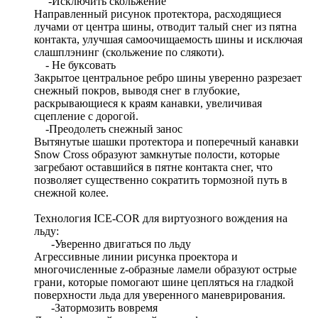
-Исключить скольжение
Направленный рисунок протектора, расходящиеся
лучами от центра шины, отводит талый снег из пятна
контакта, улучшая самоочищаемость шины и исключая
слашплэнинг (скольжение по слякоти).
- Не буксовать
Закрытое центральное ребро шины уверенно разрезает
снежный покров, выводя снег в глубокие,
раскрывающиеся к краям канавки, увеличивая
сцепление с дорогой.
-Преодолеть снежный занос
Вытянутые шашки протектора и поперечный канавки
Snow Cross образуют замкнутые полости, которые
загребают оставшийся в пятне контакта снег, что
позволяет существенно сократить тормозной путь в
снежной колее.
Технология ICE-COR для виртуозного вождения на
льду:
-Уверенно двигаться по льду
Агрессивные линии рисунка проектора и
многочисленные z-образные ламели образуют острые
грани, которые помогают шине цепляться на гладкой
поверхности льда для уверенного маневрирования.
-Затормозить вовремя