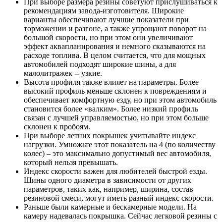
При выборе размера резины советуют прислушиваться к
рекомендациям завода-изготовителя. Широкие
варианты обеспечивают лучшие показатели при
торможении и разгоне, а также упрощают поворот на
большой скорости, но при этом они увеличивают
эффект аквапланирования и немного сказываются на
расходе топлива. В целом считается, что для мощных
автомобилей подходят широкие шины, а для
малолитражек -- узкие.
Высота профиля также влияет на параметры. Более
высокий профиль меньше склонен к повреждениям и
обеспечивает комфортную езду, но при этом автомобиль
становится более «валким». Более низкий профиль
связан с лучшей управляемостью, но при этом больше
склонен к пробоям.
При выборе летних покрышек учитывайте индекс
нагрузки. Умножьте этот показатель на 4 (по количеству
колес) – это максимально допустимый вес автомобиля,
который нельзя превышать.
Индекс скорости важен для любителей быстрой езды.
Шины одного диаметра в зависимости от других
параметров, таких как, например, ширина, состав
резиновой смеси, могут иметь разный индекс скорости.
Раньше были камерные и бескамерные модели. На
камеру надевалась покрышка. Сейчас легковой резины с