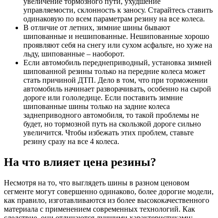
увеличение тормозного пути, ухудшение
управляемости, склонность к заносу. Старайтесь ставить
одинаковую по всем параметрам резину на все колеса.
В отличие от летних, зимние шины бывают
шипованные и нешипованные. Нешипованные хорошо
проявляют себя на снегу или сухом асфальте, но хуже на
льду, шипованные – наоборот.
Если автомобиль переднеприводный, установка зимней
шипованной резины только на передние колеса может
стать причиной ДТП. Дело в том, что при торможении
автомобиль начинает разворачивать, особенно на сырой
дороге или гололедице. Если поставить зимние
шипованные шины только на задние колеса
заднеприводного автомобиля, то такой проблемы не
будет, но тормозной путь на скользкой дороге сильно
увеличится. Чтобы избежать этих проблем, ставьте
резину сразу на все 4 колеса.
На что влияет цена резины?
Несмотря на то, что выглядеть шины в разном ценовом
сегменте могут совершенно одинаково, более дорогие модели,
как правило, изготавливаются из более высококачественного
материала с применением современных технологий. Как
следствие, они отличаются лучшими характеристиками: