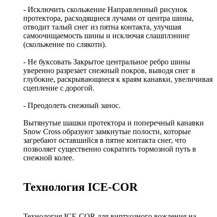
- Исключить скольжение Направленный рисунок
протектора, расходящиеся лучами от центра шины,
отводит талый снег из пятна контакта, улучшая
самоочищаемость шины и исключая слашплэнинг
(скольжение по слякоти).
- Не буксовать Закрытое центральное ребро шины
уверенно разрезает снежный покров, выводя снег в
глубокие, раскрывающиеся к краям канавки, увеличивая
сцепление с дорогой.
- Преодолеть снежный занос.
Вытянутые шашки протектора и поперечный канавки
Snow Cross образуют замкнутые полости, которые
загребают оставшийся в пятне контакта снег, что
позволяет существенно сократить тормозной путь в
снежной колее.
Технология ICE-COR
Технология ICE-COR для виртуозного вождения на