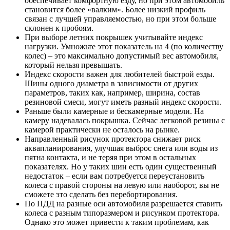
обеспечивает комфортную езду, но при этом автомобиль
становится более «валким». Более низкий профиль
связан с лучшей управляемостью, но при этом больше
склонен к пробоям.
При выборе летних покрышек учитывайте индекс
нагрузки. Умножьте этот показатель на 4 (по количеству
колес) – это максимально допустимый вес автомобиля,
который нельзя превышать.
Индекс скорости важен для любителей быстрой езды.
Шины одного диаметра в зависимости от других
параметров, таких как, например, ширина, состав
резиновой смеси, могут иметь разный индекс скорости.
Раньше были камерные и бескамерные модели. На
камеру надевалась покрышка. Сейчас легковой резины с
камерой практически не осталось на рынке.
Направленный рисунок протектора снижает риск
аквапланирования, улучшая выброс снега или воды из
пятна контакта, и не теряя при этом в остальных
показателях. Но у таких шин есть один существенный
недостаток – если вам потребуется переустановить
колеса с правой стороны на левую или наоборот, вы не
сможете это сделать без перебортирования.
По ПДД на разные оси автомобиля разрешается ставить
колеса с разным типоразмером и рисунком протектора.
Однако это может привести к таким проблемам, как