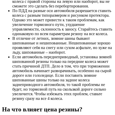
колеса с правой стороны на левую или наоборот, вы не
сможете это сделать без перебортирования.
По ПДД на разные оси автомобиля разрешается ставить
колеса с разным типоразмером и рисунком протектора.
Однако это может привести к таким проблемам, как
увеличение тормозного пути, ухудшение
управляемости, склонность к заносу. Старайтесь ставить
одинаковую по всем параметрам резину на все колеса.
В отличие от летних, зимние шины бывают
шипованные и нешипованные. Нешипованные хорошо
проявляют себя на снегу или сухом асфальте, но хуже на
льду, шипованные – наоборот.
Если автомобиль переднеприводный, установка зимней
шипованной резины только на передние колеса может
стать причиной ДТП. Дело в том, что при торможении
автомобиль начинает разворачивать, особенно на сырой
дороге или гололедице. Если поставить зимние
шипованные шины только на задние колеса
заднеприводного автомобиля, то такой проблемы не
будет, но тормозной путь на скользкой дороге сильно
увеличится. Чтобы избежать этих проблем, ставьте
резину сразу на все 4 колеса.
На что влияет цена резины?