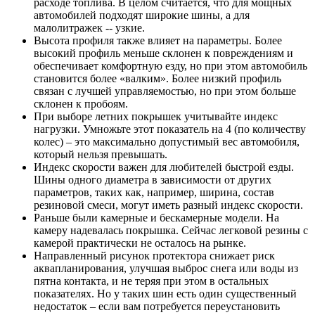
расходе топлива. В целом считается, что для мощных
автомобилей подходят широкие шины, а для
малолитражек -- узкие.
Высота профиля также влияет на параметры. Более
высокий профиль меньше склонен к повреждениям и
обеспечивает комфортную езду, но при этом автомобиль
становится более «валким». Более низкий профиль
связан с лучшей управляемостью, но при этом больше
склонен к пробоям.
При выборе летних покрышек учитывайте индекс
нагрузки. Умножьте этот показатель на 4 (по количеству
колес) – это максимально допустимый вес автомобиля,
который нельзя превышать.
Индекс скорости важен для любителей быстрой езды.
Шины одного диаметра в зависимости от других
параметров, таких как, например, ширина, состав
резиновой смеси, могут иметь разный индекс скорости.
Раньше были камерные и бескамерные модели. На
камеру надевалась покрышка. Сейчас легковой резины с
камерой практически не осталось на рынке.
Направленный рисунок протектора снижает риск
аквапланирования, улучшая выброс снега или воды из
пятна контакта, и не теряя при этом в остальных
показателях. Но у таких шин есть один существенный
недостаток – если вам потребуется переустановить