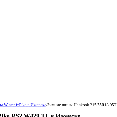
 Winter i*Pike в Ижевске
/
Зимние шины Hankook 215/55R18 95T 
Pike RS2 W429 TL в Ижевске