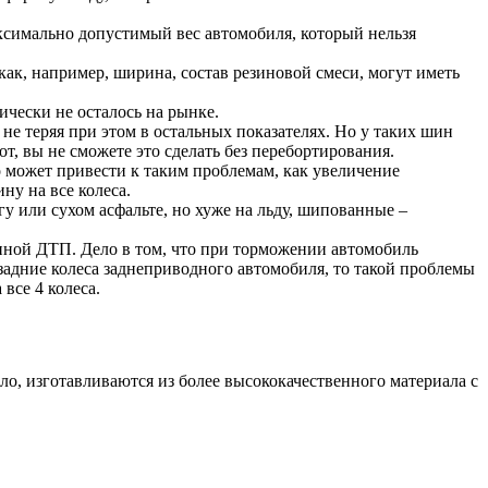
аксимально допустимый вес автомобиля, который нельзя
ак, например, ширина, состав резиновой смеси, могут иметь
чески не осталось на рынке.
не теряя при этом в остальных показателях. Но у таких шин
т, вы не сможете это сделать без перебортирования.
о может привести к таким проблемам, как увеличение
ну на все колеса.
или сухом асфальте, но хуже на льду, шипованные –
иной ДТП. Дело в том, что при торможении автомобиль
задние колеса заднеприводного автомобиля, то такой проблемы
 все 4 колеса.
ло, изготавливаются из более высококачественного материала с