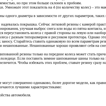
яемостью, но при этом больше склонен к пробоям.
. Умножьте этот показатель на 4 (по количеству колес) – это м
ы одного диаметра в зависимости от других параметров, таких к
надевалась покрышка. Сейчас легковой резины с камерой практи
рования, улучшая выброс снега или воды из пятна контакта, и 
ся переустановить колеса с правой стороны на левую или наоборо
олеса с разным типоразмером и рисунком протектора. Однако эт
 заносу. Старайтесь ставить одинаковую по всем параметрам рези
 нешипованные. Нешипованные хорошо проявляют себя на снегу 
ипованной резины только на передние колеса может стать прич
гололедице. Если поставить зимние шипованные шины только на 
величится. Чтобы избежать этих проблем, ставьте резину сразу на
е могут совершенно одинаково, более дорогие модели, как прави
личаются лучшими характеристиками:
ойства автомобиля.