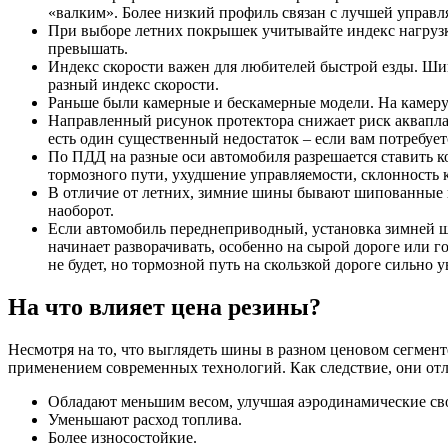
«валким». Более низкий профиль связан с лучшей управл
При выборе летних покрышек учитывайте индекс нагрузки
превышать.
Индекс скорости важен для любителей быстрой езды. Шин
разный индекс скорости.
Раньше были камерные и бескамерные модели. На камеру 
Направленный рисунок протектора снижает риск акваплани
есть один существенный недостаток – если вам потребует
По ПДД на разные оси автомобиля разрешается ставить к
тормозного пути, ухудшение управляемости, склонность к
В отличие от летних, зимние шины бывают шипованные и
наоборот.
Если автомобиль переднеприводный, установка зимней ш
начинает разворачивать, особенно на сырой дороге или 
не будет, но тормозной путь на скользкой дороге сильно у
На что влияет цена резины?
Несмотря на то, что выглядеть шины в разном ценовом сегмент
применением современных технологий. Как следствие, они от
Обладают меньшим весом, улучшая аэродинамические св
Уменьшают расход топлива.
Более износостойкие.