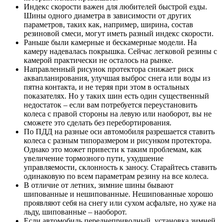
Индекс скорости важен для любителей быстрой езды.
Шины одного диаметра в зависимости от других
параметров, таких как, например, ширина, состав
резиновой смеси, могут иметь разный индекс скорости.
Раньше были камерные и бескамерные модели. На
камеру надевалась покрышка. Сейчас легковой резины с
камерой практически не осталось на рынке.
Направленный рисунок протектора снижает риск
аквапланирования, улучшая выброс снега или воды из
пятна контакта, и не теряя при этом в остальных
показателях. Но у таких шин есть один существенный
недостаток – если вам потребуется переустановить
колеса с правой стороны на левую или наоборот, вы не
сможете это сделать без перебортирования.
По ПДД на разные оси автомобиля разрешается ставить
колеса с разным типоразмером и рисунком протектора.
Однако это может привести к таким проблемам, как
увеличение тормозного пути, ухудшение
управляемости, склонность к заносу. Старайтесь ставить
одинаковую по всем параметрам резину на все колеса.
В отличие от летних, зимние шины бывают
шипованные и нешипованные. Нешипованные хорошо
проявляют себя на снегу или сухом асфальте, но хуже на
льду, шипованные – наоборот.
Если автомобиль переднеприводный, установка зимней