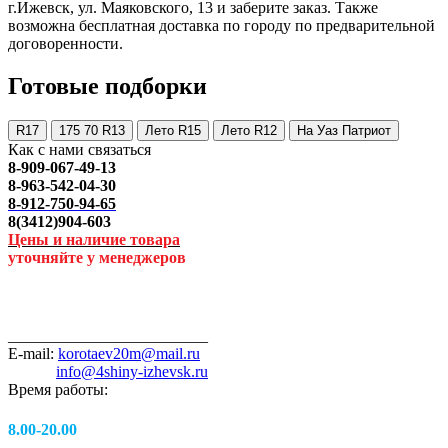
г.Ижевск, ул. Маяковского, 13 и заберите заказ. Также
возможна бесплатная доставка по городу по предварительной
договоренности.
Готовые подборки
R17
175 70 R13
Лето R15
Лето R12
На Уаз Патриот
Как с нами связаться
8-909-067-49-13
8-963-542-04-30
8-912-750-94-65
8(3412)904-603
Цены и наличие товара
уточняйте у менеджеров
_________________________
E-mail:
korotaev20m@mail.ru
info@4shiny-izhevsk.ru
Время работы:
8.00-20.00