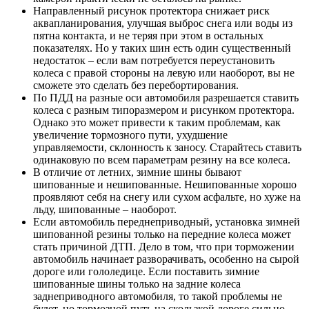
Направленный рисунок протектора снижает риск
аквапланирования, улучшая выброс снега или воды из
пятна контакта, и не теряя при этом в остальных
показателях. Но у таких шин есть один существенный
недостаток – если вам потребуется переустановить
колеса с правой стороны на левую или наоборот, вы не
сможете это сделать без перебортирования.
По ПДД на разные оси автомобиля разрешается ставить
колеса с разным типоразмером и рисунком протектора.
Однако это может привести к таким проблемам, как
увеличение тормозного пути, ухудшение
управляемости, склонность к заносу. Старайтесь ставить
одинаковую по всем параметрам резину на все колеса.
В отличие от летних, зимние шины бывают
шипованные и нешипованные. Нешипованные хорошо
проявляют себя на снегу или сухом асфальте, но хуже на
льду, шипованные – наоборот.
Если автомобиль переднеприводный, установка зимней
шипованной резины только на передние колеса может
стать причиной ДТП. Дело в том, что при торможении
автомобиль начинает разворачивать, особенно на сырой
дороге или гололедице. Если поставить зимние
шипованные шины только на задние колеса
заднеприводного автомобиля, то такой проблемы не
будет, но тормозной путь на скользкой дороге сильно