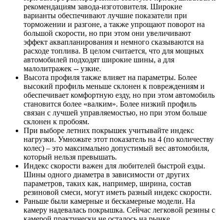
рекомендациям завода-изготовителя. Широкие
варианты обеспечивают лучшие показатели при
торможении и разгоне, а также упрощают поворот на
большой скорости, но при этом они увеличивают
эффект аквапланирования и немного сказываются на
расходе топлива. В целом считается, что для мощных
автомобилей подходят широкие шины, а для
малолитражек -- узкие.
Высота профиля также влияет на параметры. Более
высокий профиль меньше склонен к повреждениям и
обеспечивает комфортную езду, но при этом автомобиль
становится более «валким». Более низкий профиль
связан с лучшей управляемостью, но при этом больше
склонен к пробоям.
При выборе летних покрышек учитывайте индекс
нагрузки. Умножьте этот показатель на 4 (по количеству
колес) – это максимально допустимый вес автомобиля,
который нельзя превышать.
Индекс скорости важен для любителей быстрой езды.
Шины одного диаметра в зависимости от других
параметров, таких как, например, ширина, состав
резиновой смеси, могут иметь разный индекс скорости.
Раньше были камерные и бескамерные модели. На
камеру надевалась покрышка. Сейчас легковой резины с
камерой практически не осталось на рынке.