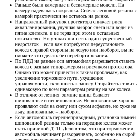
Раньше были камерные и бескамерные модели. На
камеру надевалась покрышка. Сейчас легковой резины с
камерой практически не осталось на рынке.
Направленный рисунок протектора снижает риск
аквапланирования, улучшая выброс снега или воды из
пятна контакта, и не теряя при этом в остальных
показателях. Но у таких шин есть один существенный
недостаток – если вам потребуется переустановить
колеса с правой стороны на левую или наоборот, вы не
сможете это сделать без перебортирования.
По ПДД на разные оси автомобиля разрешается ставить
колеса с разным типоразмером и рисунком протектора.
Однако это может привести к таким проблемам, как
увеличение тормозного пути, ухудшение
управляемости, склонность к заносу. Старайтесь ставить
одинаковую по всем параметрам резину на все колеса.
В отличие от летних, зимние шины бывают
шипованные и нешипованные. Нешипованные хорошо
проявляют себя на снегу или сухом асфальте, но хуже на
льду, шипованные – наоборот.
Если автомобиль переднеприводный, установка зимней
шипованной резины только на передние колеса может
стать причиной ДТП. Дело в том, что при торможении
автомобиль начинает разворачивать, особенно на сырой
дороге или гололедице. Если поставить зимние