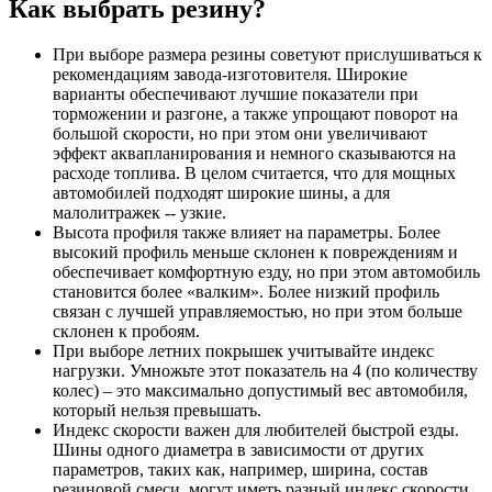
Как выбрать резину?
При выборе размера резины советуют прислушиваться к
рекомендациям завода-изготовителя. Широкие
варианты обеспечивают лучшие показатели при
торможении и разгоне, а также упрощают поворот на
большой скорости, но при этом они увеличивают
эффект аквапланирования и немного сказываются на
расходе топлива. В целом считается, что для мощных
автомобилей подходят широкие шины, а для
малолитражек -- узкие.
Высота профиля также влияет на параметры. Более
высокий профиль меньше склонен к повреждениям и
обеспечивает комфортную езду, но при этом автомобиль
становится более «валким». Более низкий профиль
связан с лучшей управляемостью, но при этом больше
склонен к пробоям.
При выборе летних покрышек учитывайте индекс
нагрузки. Умножьте этот показатель на 4 (по количеству
колес) – это максимально допустимый вес автомобиля,
который нельзя превышать.
Индекс скорости важен для любителей быстрой езды.
Шины одного диаметра в зависимости от других
параметров, таких как, например, ширина, состав
резиновой смеси, могут иметь разный индекс скорости.