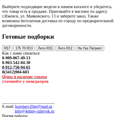
Выберите подходящие модели в нашем каталоге и убедитесь,
что товар есть в продаже. Приезжайте в магазин по адресу
г.Ижевск, ул. Маяковского, 13 и заберите заказ. Также
возможна бесплатная доставка по городу по предварительной
договоренности.
Готовые подборки
R17
175 70 R13
Лето R15
Лето R12
На Уаз Патриот
Как с нами связаться
8-909-067-49-13
8-963-542-04-30
8-912-750-94-65
8(3412)904-603
Цены и наличие товара
уточняйте у менеджеров
_________________________
E-mail:
korotaev20m@mail.ru
info@4shiny-izhevsk.ru
Время работы: