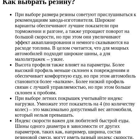
Как выбрать резину?
При выборе размера резины советуют прислушиваться к
рекомендациям завода-изготовителя. Широкие
варианты обеспечивают лучшие показатели при
торможении и разгоне, а также упрощают поворот на
большой скорости, но при этом они увеличивают
эффект аквапланирования и немного сказываются на
расходе топлива. В целом считается, что для мощных
автомобилей подходят широкие шины, а для
малолитражек -- узкие.
Высота профиля также влияет на параметры. Более
высокий профиль меньше склонен к повреждениям и
обеспечивает комфортную езду, но при этом автомобиль
становится более «валким». Более низкий профиль
связан с лучшей управляемостью, но при этом больше
склонен к пробоям.
При выборе летних покрышек учитывайте индекс
нагрузки. Умножьте этот показатель на 4 (по количеству
колес) – это максимально допустимый вес автомобиля,
который нельзя превышать.
Индекс скорости важен для любителей быстрой езды.
Шины одного диаметра в зависимости от других
параметров, таких как, например, ширина, состав
резиновой смеси, могут иметь разный индекс скорости.