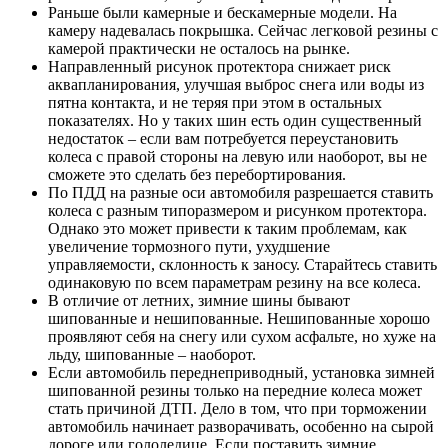
Раньше были камерные и бескамерные модели. На
камеру надевалась покрышка. Сейчас легковой резины с
камерой практически не осталось на рынке.
Направленный рисунок протектора снижает риск
аквапланирования, улучшая выброс снега или воды из
пятна контакта, и не теряя при этом в остальных
показателях. Но у таких шин есть один существенный
недостаток – если вам потребуется переустановить
колеса с правой стороны на левую или наоборот, вы не
сможете это сделать без перебортирования.
По ПДД на разные оси автомобиля разрешается ставить
колеса с разным типоразмером и рисунком протектора.
Однако это может привести к таким проблемам, как
увеличение тормозного пути, ухудшение
управляемости, склонность к заносу. Старайтесь ставить
одинаковую по всем параметрам резину на все колеса.
В отличие от летних, зимние шины бывают
шипованные и нешипованные. Нешипованные хорошо
проявляют себя на снегу или сухом асфальте, но хуже на
льду, шипованные – наоборот.
Если автомобиль переднеприводный, установка зимней
шипованной резины только на передние колеса может
стать причиной ДТП. Дело в том, что при торможении
автомобиль начинает разворачивать, особенно на сырой
дороге или гололедице. Если поставить зимние