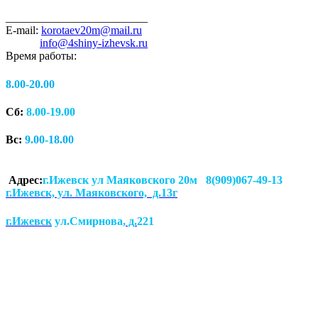
_________________________
E-mail:
korotaev20m@mail.ru
info@4shiny-izhevsk.ru
Время работы:
8.00-20.00
Сб:
8.00-19.00
Вс:
9.00-18.00
Адрес:
г.Ижевск ул Маяковского 20м 8(909)067-49-13
г.Ижевск, ул. Маяковского, д.13г
г.Ижевск
ул.Смирнова
, д.
221