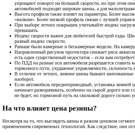
упрощают поворот на большой скорости, но при этом они
автомобилей подходят широкие шины, а для малолитражек
Высота профиля также влияет на параметры. Более высок
«валким». Более низкий профиль связан с лучшей управл
При выборе летних покрышек учитывайте индекс нагрузки
превышать.
Индекс скорости важен для любителей быстрой езды. Шин
разный индекс скорости.
Раньше были камерные и бескамерные модели. На камеру 
Направленный рисунок протектора снижает риск акваплани
есть один существенный недостаток – если вам потребует
По ПДД на разные оси автомобиля разрешается ставить к
тормозного пути, ухудшение управляемости, склонность к
В отличие от летних, зимние шины бывают шипованные и
наоборот.
Если автомобиль переднеприводный, установка зимней ш
начинает разворачивать, особенно на сырой дороге или 
не будет, но тормозной путь на скользкой дороге сильно у
На что влияет цена резины?
Несмотря на то, что выглядеть шины в разном ценовом сегмент
применением современных технологий. Как следствие, они от