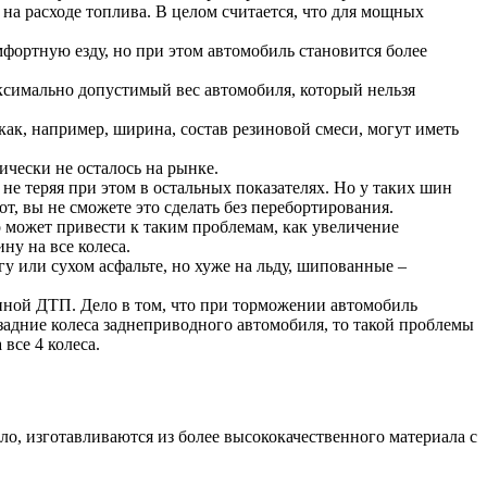
а расходе топлива. В целом считается, что для мощных
фортную езду, но при этом автомобиль становится более
аксимально допустимый вес автомобиля, который нельзя
ак, например, ширина, состав резиновой смеси, могут иметь
чески не осталось на рынке.
не теряя при этом в остальных показателях. Но у таких шин
т, вы не сможете это сделать без перебортирования.
о может привести к таким проблемам, как увеличение
ну на все колеса.
или сухом асфальте, но хуже на льду, шипованные –
иной ДТП. Дело в том, что при торможении автомобиль
задние колеса заднеприводного автомобиля, то такой проблемы
 все 4 колеса.
ло, изготавливаются из более высококачественного материала с