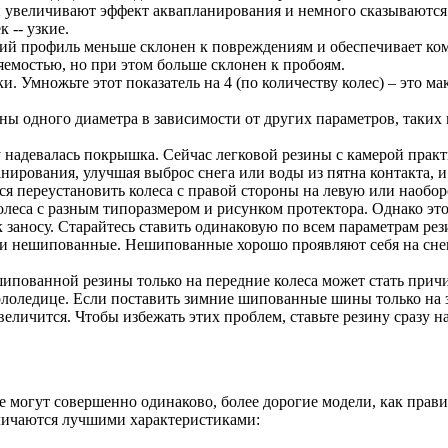
 увеличивают эффект аквапланирования и немного сказываются н
 -- узкие.
ий профиль меньше склонен к повреждениям и обеспечивает ком
яемостью, но при этом больше склонен к пробоям.
. Умножьте этот показатель на 4 (по количеству колес) – это м
ы одного диаметра в зависимости от других параметров, таких к
надевалась покрышка. Сейчас легковой резины с камерой практи
рования, улучшая выброс снега или воды из пятна контакта, и 
ся переустановить колеса с правой стороны на левую или наоборо
олеса с разным типоразмером и рисунком протектора. Однако эт
 заносу. Старайтесь ставить одинаковую по всем параметрам рези
 нешипованные. Нешипованные хорошо проявляют себя на снегу 
ипованной резины только на передние колеса может стать прич
гололедице. Если поставить зимние шипованные шины только на 
величится. Чтобы избежать этих проблем, ставьте резину сразу на
е могут совершенно одинаково, более дорогие модели, как прави
личаются лучшими характеристиками: