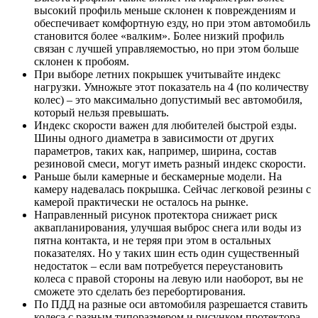
высокий профиль меньше склонен к повреждениям и
обеспечивает комфортную езду, но при этом автомобиль
становится более «валким». Более низкий профиль
связан с лучшей управляемостью, но при этом больше
склонен к пробоям.
При выборе летних покрышек учитывайте индекс
нагрузки. Умножьте этот показатель на 4 (по количеству
колес) – это максимально допустимый вес автомобиля,
который нельзя превышать.
Индекс скорости важен для любителей быстрой езды.
Шины одного диаметра в зависимости от других
параметров, таких как, например, ширина, состав
резиновой смеси, могут иметь разный индекс скорости.
Раньше были камерные и бескамерные модели. На
камеру надевалась покрышка. Сейчас легковой резины с
камерой практически не осталось на рынке.
Направленный рисунок протектора снижает риск
аквапланирования, улучшая выброс снега или воды из
пятна контакта, и не теряя при этом в остальных
показателях. Но у таких шин есть один существенный
недостаток – если вам потребуется переустановить
колеса с правой стороны на левую или наоборот, вы не
сможете это сделать без перебортирования.
По ПДД на разные оси автомобиля разрешается ставить
колеса с разным типоразмером и рисунком протектора.