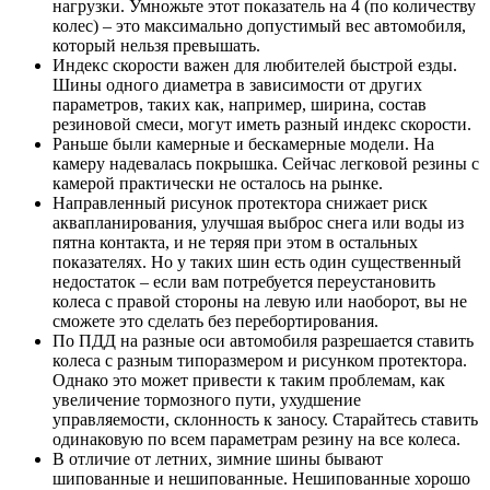
нагрузки. Умножьте этот показатель на 4 (по количеству
колес) – это максимально допустимый вес автомобиля,
который нельзя превышать.
Индекс скорости важен для любителей быстрой езды.
Шины одного диаметра в зависимости от других
параметров, таких как, например, ширина, состав
резиновой смеси, могут иметь разный индекс скорости.
Раньше были камерные и бескамерные модели. На
камеру надевалась покрышка. Сейчас легковой резины с
камерой практически не осталось на рынке.
Направленный рисунок протектора снижает риск
аквапланирования, улучшая выброс снега или воды из
пятна контакта, и не теряя при этом в остальных
показателях. Но у таких шин есть один существенный
недостаток – если вам потребуется переустановить
колеса с правой стороны на левую или наоборот, вы не
сможете это сделать без перебортирования.
По ПДД на разные оси автомобиля разрешается ставить
колеса с разным типоразмером и рисунком протектора.
Однако это может привести к таким проблемам, как
увеличение тормозного пути, ухудшение
управляемости, склонность к заносу. Старайтесь ставить
одинаковую по всем параметрам резину на все колеса.
В отличие от летних, зимние шины бывают
шипованные и нешипованные. Нешипованные хорошо