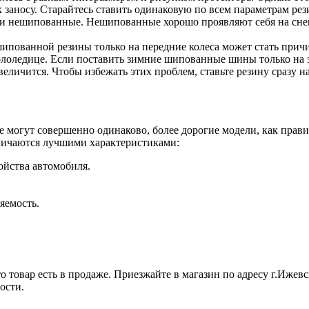
 заносу. Старайтесь ставить одинаковую по всем параметрам рези
 нешипованные. Нешипованные хорошо проявляют себя на снегу 
ипованной резины только на передние колеса может стать прич
гололедице. Если поставить зимние шипованные шины только на 
величится. Чтобы избежать этих проблем, ставьте резину сразу на
е могут совершенно одинаково, более дорогие модели, как прави
личаются лучшими характеристиками:
ойства автомобиля.
яемость.
 товар есть в продаже. Приезжайте в магазин по адресу г.Ижевск
ости.