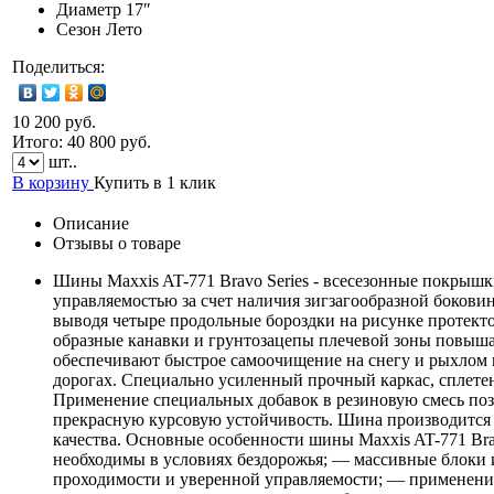
Диаметр
17″
Сезон
Лето
Поделиться:
10 200 руб.
Итого:
40 800
руб.
шт..
В корзину
Купить в 1 клик
Описание
Отзывы о товаре
Шины Maxxis AT-771 Bravo Series - всесезонные покрыш
управляемостью за счет наличия зигзагообразной боковин
выводя четыре продольные бороздки на рисунке протект
образные канавки и грунтозацепы плечевой зоны повыш
обеспечивают быстрое самоочищение на снегу и рыхлом г
дорогах. Специально усиленный прочный каркас, сплетен
Применение специальных добавок в резиновую смесь поз
прекрасную курсовую устойчивость. Шина производится 
качества. Основные особенности шины Maxxis AT-771 Br
необходимы в условиях бездорожья; — массивные блоки
проходимости и уверенной управляемости; — применение