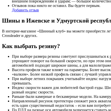
внешним повреждениям и ударам; — большое количество
Отзывов пока никто не оставил. Вы будете первым.
Добавить отзыв
Шины в Ижевске и Удмуртской респуб
В интерне-магазине «Шинный клуб» вы можете приобрести летн
Crossleader и других.
Как выбрать резину?
При выборе размера резины советуют прислушиваться к 
упрощают поворот на большой скорости, но при этом они
автомобилей подходят широкие шины, а для малолитражек
Высота профиля также влияет на параметры. Более высок
«валким». Более низкий профиль связан с лучшей управл
При выборе летних покрышек учитывайте индекс нагрузки
превышать.
Индекс скорости важен для любителей быстрой езды. Шин
разный индекс скорости.
Раньше были камерные и бескамерные модели. На камеру 
Направленный рисунок протектора снижает риск акваплани
есть один существенный недостаток – если вам потребует
По ПДД на разные оси автомобиля разрешается ставить к