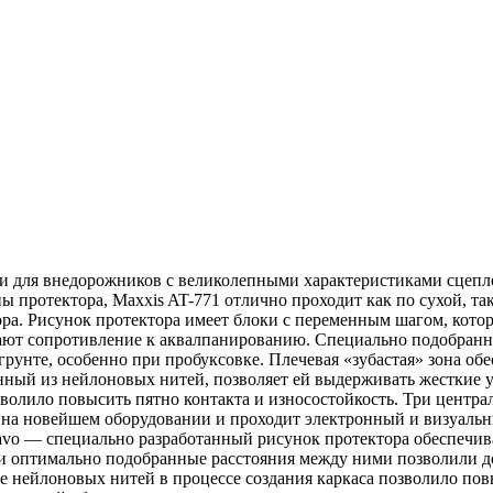
ки для внедорожников с великолепными характеристиками сцепл
ы протектора, Maxxis AT-771 отлично проходит как по сухой, та
ора. Рисунок протектора имеет блоки с переменным шагом, кото
ают сопротивление к аквалпанированию. Специально подобран
рунте, особенно при пробуксовке. Плечевая «зубастая» зона о
ный из нейлоновых нитей, позволяет ей выдерживать жесткие у
волило повысить пятно контакта и износостойкость. Три центра
на новейшем оборудовании и проходит электронный и визуальны
avo — специально разработанный рисунок протектора обеспечив
 и оптимально подобранные расстояния между ними позволили 
 нейлоновых нитей в процессе создания каркаса позволило по