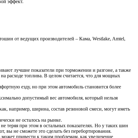
ой эффект.
шин от ведущих производителей – Кама, Westlake, Amtel,
ивают лучшие показатели при торможении и разгоне, а также
а расходе топлива. В целом считается, что для мощных
фортную езду, но при этом автомобиль становится более
аксимально допустимый вес автомобиля, который нельзя
ак, например, ширина, состав резиновой смеси, могут иметь
чески не осталось на рынке.
не теряя при этом в остальных показателях. Но у таких шин
т, вы не сможете это сделать без перебортирования.
о может привести к таким проблемам, как увеличение