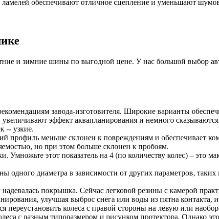
 ламелей обеспечивают отличное сцепление и уменьшают шумов
лике
ие и зимние шины по выгодной цене. У нас большой выбор авто
рекомендациям завода-изготовителя. Широкие варианты обеспеч
 увеличивают эффект аквапланирования и немного сказываются н
 -- узкие.
ий профиль меньше склонен к повреждениям и обеспечивает ком
яемостью, но при этом больше склонен к пробоям.
. Умножьте этот показатель на 4 (по количеству колес) – это м
ы одного диаметра в зависимости от других параметров, таких к
надевалась покрышка. Сейчас легковой резины с камерой практи
рования, улучшая выброс снега или воды из пятна контакта, и 
ся переустановить колеса с правой стороны на левую или наоборо
олеса с разным типоразмером и рисунком протектора. Однако эт