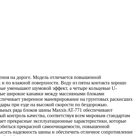
ения на дороге. Модель отличается повышенной
к и по влажной поверхности. Воду из пятна контакта хорошо
рые уменьшают шумовой эффект, а четыре кольцевые U-
ные широкие канавки между массивными блоками
беспечивает уверенное маневрирование на грунтовых раскисших
дары при езде на высокой скорости по бездорожью.
льных ряда блоков шины Maxxis AT-771 обеспечивают
й контроль качества, соответствуя всем мировым стандартам
ает прекрасные эксплуатационные характеристики, которые
добиться прекрасной самоочищаемости, повышенной
высить надежность шины и обеспечить отличное сопротивление