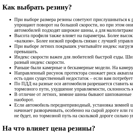
Как выбрать резину?
При выборе размера резины советуют прислушиваться к 
упрощают поворот на большой скорости, но при этом они
автомобилей подходят широкие шины, а для малолитражек
Высота профиля также влияет на параметры. Более высок
«валким». Более низкий профиль связан с лучшей управл
При выборе летних покрышек учитывайте индекс нагрузки
превышать.
Индекс скорости важен для любителей быстрой езды. Шин
разный индекс скорости.
Раньше были камерные и бескамерные модели. На камеру 
Направленный рисунок протектора снижает риск акваплани
есть один существенный недостаток – если вам потребует
По ПДД на разные оси автомобиля разрешается ставить к
тормозного пути, ухудшение управляемости, склонность к
В отличие от летних, зимние шины бывают шипованные и
наоборот.
Если автомобиль переднеприводный, установка зимней ш
начинает разворачивать, особенно на сырой дороге или 
не будет, но тормозной путь на скользкой дороге сильно у
На что влияет цена резины?