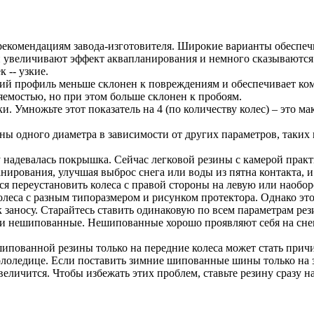
рекомендациям завода-изготовителя. Широкие варианты обеспеч
 увеличивают эффект аквапланирования и немного сказываются н
 -- узкие.
ий профиль меньше склонен к повреждениям и обеспечивает ком
яемостью, но при этом больше склонен к пробоям.
. Умножьте этот показатель на 4 (по количеству колес) – это м
ы одного диаметра в зависимости от других параметров, таких к
надевалась покрышка. Сейчас легковой резины с камерой практи
рования, улучшая выброс снега или воды из пятна контакта, и 
ся переустановить колеса с правой стороны на левую или наоборо
олеса с разным типоразмером и рисунком протектора. Однако эт
 заносу. Старайтесь ставить одинаковую по всем параметрам рези
 нешипованные. Нешипованные хорошо проявляют себя на снегу 
ипованной резины только на передние колеса может стать прич
гололедице. Если поставить зимние шипованные шины только на 
величится. Чтобы избежать этих проблем, ставьте резину сразу на