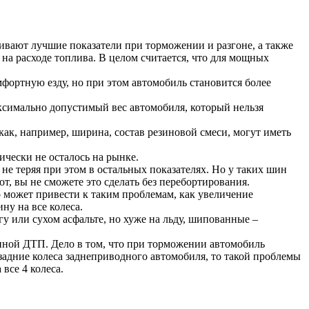
ивают лучшие показатели при торможении и разгоне, а также
а расходе топлива. В целом считается, что для мощных
фортную езду, но при этом автомобиль становится более
аксимально допустимый вес автомобиля, который нельзя
ак, например, ширина, состав резиновой смеси, могут иметь
чески не осталось на рынке.
не теряя при этом в остальных показателях. Но у таких шин
т, вы не сможете это сделать без перебортирования.
о может привести к таким проблемам, как увеличение
ну на все колеса.
или сухом асфальте, но хуже на льду, шипованные –
иной ДТП. Дело в том, что при торможении автомобиль
задние колеса заднеприводного автомобиля, то такой проблемы
 все 4 колеса.