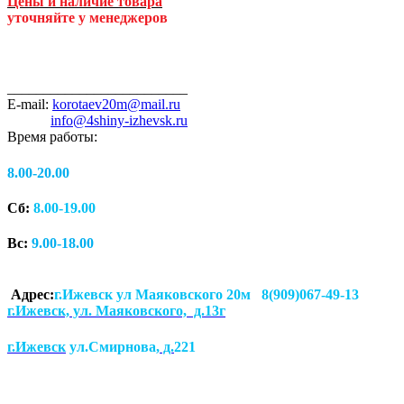
Цены и наличие товара
уточняйте у менеджеров
_________________________
E-mail:
korotaev20m@mail.ru
info@4shiny-izhevsk.ru
Время работы:
8.00-20.00
Сб:
8.00-19.00
Вс:
9.00-18.00
Адрес:
г.Ижевск ул Маяковского 20м 8(909)067-49-13
г.Ижевск, ул. Маяковского, д.13г
г.Ижевск
ул.Смирнова
, д.
221