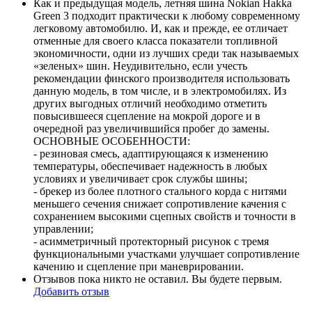
Как и предыдущая модель, летняя шина Nokian Hakka
Green 3 подходит практически к любому современному
легковому автомобилю. И, как и прежде, ее отличает
отменные для своего класса показатели топливной
экономичности, одни из лучших среди так называемых
«зеленых» шин. Неудивительно, если учесть
рекомендации финского производителя использовать
данную модель, в том числе, и в электромобилях. Из
других выгодных отличий необходимо отметить
повысившееся сцепление на мокрой дороге и в
очередной раз увеличившийся пробег до замены.
ОСНОВНЫЕ ОСОБЕННОСТИ:
- резиновая смесь, адаптирующаяся к изменению
температуры, обеспечивает надежность в любых
условиях и увеличивает срок службы шины;
- брекер из более плотного стального корда с нитями
меньшего сечения снижает сопротивление качения с
сохранением высокими сцепных свойств и точности в
управлении;
- асимметричный протекторный рисунок с тремя
функциональными участками улучшает сопротивление
качению и сцепление при маневрировании.
Отзывов пока никто не оставил. Вы будете первым.
Добавить отзыв