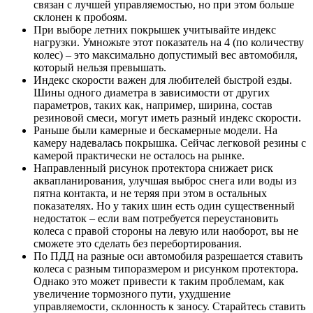
связан с лучшей управляемостью, но при этом больше
склонен к пробоям.
При выборе летних покрышек учитывайте индекс
нагрузки. Умножьте этот показатель на 4 (по количеству
колес) – это максимально допустимый вес автомобиля,
который нельзя превышать.
Индекс скорости важен для любителей быстрой езды.
Шины одного диаметра в зависимости от других
параметров, таких как, например, ширина, состав
резиновой смеси, могут иметь разный индекс скорости.
Раньше были камерные и бескамерные модели. На
камеру надевалась покрышка. Сейчас легковой резины с
камерой практически не осталось на рынке.
Направленный рисунок протектора снижает риск
аквапланирования, улучшая выброс снега или воды из
пятна контакта, и не теряя при этом в остальных
показателях. Но у таких шин есть один существенный
недостаток – если вам потребуется переустановить
колеса с правой стороны на левую или наоборот, вы не
сможете это сделать без перебортирования.
По ПДД на разные оси автомобиля разрешается ставить
колеса с разным типоразмером и рисунком протектора.
Однако это может привести к таким проблемам, как
увеличение тормозного пути, ухудшение
управляемости, склонность к заносу. Старайтесь ставить