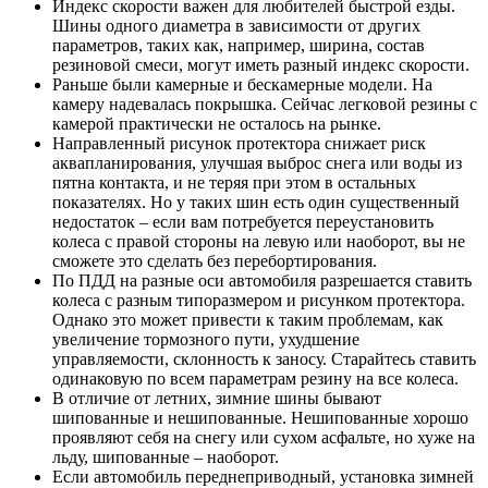
Индекс скорости важен для любителей быстрой езды.
Шины одного диаметра в зависимости от других
параметров, таких как, например, ширина, состав
резиновой смеси, могут иметь разный индекс скорости.
Раньше были камерные и бескамерные модели. На
камеру надевалась покрышка. Сейчас легковой резины с
камерой практически не осталось на рынке.
Направленный рисунок протектора снижает риск
аквапланирования, улучшая выброс снега или воды из
пятна контакта, и не теряя при этом в остальных
показателях. Но у таких шин есть один существенный
недостаток – если вам потребуется переустановить
колеса с правой стороны на левую или наоборот, вы не
сможете это сделать без перебортирования.
По ПДД на разные оси автомобиля разрешается ставить
колеса с разным типоразмером и рисунком протектора.
Однако это может привести к таким проблемам, как
увеличение тормозного пути, ухудшение
управляемости, склонность к заносу. Старайтесь ставить
одинаковую по всем параметрам резину на все колеса.
В отличие от летних, зимние шины бывают
шипованные и нешипованные. Нешипованные хорошо
проявляют себя на снегу или сухом асфальте, но хуже на
льду, шипованные – наоборот.
Если автомобиль переднеприводный, установка зимней