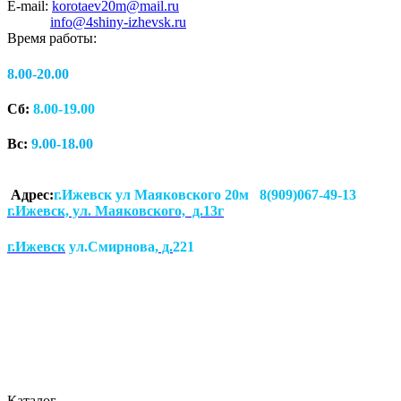
E-mail:
korotaev20m@mail.ru
info@4shiny-izhevsk.ru
Время работы:
8.00-20.00
Сб:
8.00-19.00
Вс:
9.00-18.00
Адрес:
г.Ижевск ул Маяковского 20м 8(909)067-49-13
г.Ижевск, ул. Маяковского, д.13г
г.Ижевск
ул.Смирнова
, д.
221
Каталог