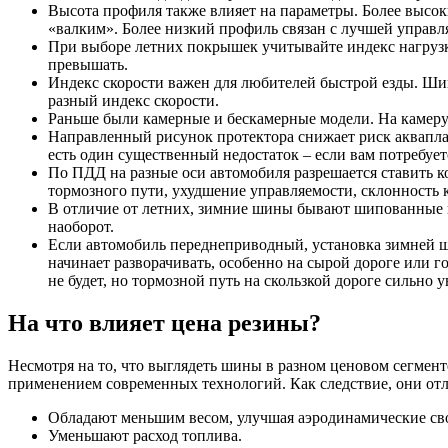
Высота профиля также влияет на параметры. Более высок
«валким». Более низкий профиль связан с лучшей управл
При выборе летних покрышек учитывайте индекс нагрузки
превышать.
Индекс скорости важен для любителей быстрой езды. Шин
разный индекс скорости.
Раньше были камерные и бескамерные модели. На камеру 
Направленный рисунок протектора снижает риск акваплани
есть один существенный недостаток – если вам потребует
По ПДД на разные оси автомобиля разрешается ставить к
тормозного пути, ухудшение управляемости, склонность к
В отличие от летних, зимние шины бывают шипованные и
наоборот.
Если автомобиль переднеприводный, установка зимней ш
начинает разворачивать, особенно на сырой дороге или 
не будет, но тормозной путь на скользкой дороге сильно у
На что влияет цена резины?
Несмотря на то, что выглядеть шины в разном ценовом сегмент
применением современных технологий. Как следствие, они от
Обладают меньшим весом, улучшая аэродинамические св
Уменьшают расход топлива.