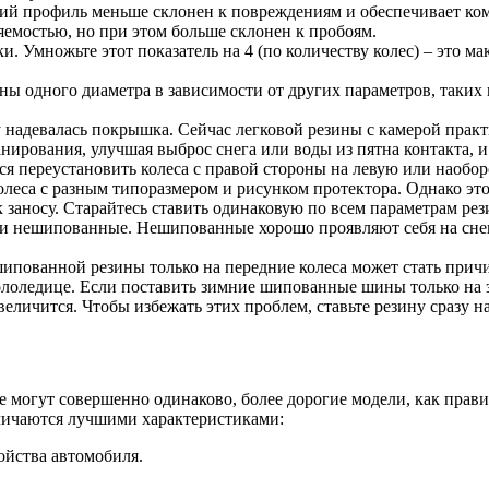
ий профиль меньше склонен к повреждениям и обеспечивает ком
яемостью, но при этом больше склонен к пробоям.
. Умножьте этот показатель на 4 (по количеству колес) – это м
ы одного диаметра в зависимости от других параметров, таких к
надевалась покрышка. Сейчас легковой резины с камерой практи
рования, улучшая выброс снега или воды из пятна контакта, и 
ся переустановить колеса с правой стороны на левую или наоборо
олеса с разным типоразмером и рисунком протектора. Однако эт
 заносу. Старайтесь ставить одинаковую по всем параметрам рези
 нешипованные. Нешипованные хорошо проявляют себя на снегу 
ипованной резины только на передние колеса может стать прич
гололедице. Если поставить зимние шипованные шины только на 
величится. Чтобы избежать этих проблем, ставьте резину сразу на
е могут совершенно одинаково, более дорогие модели, как прави
личаются лучшими характеристиками:
ойства автомобиля.