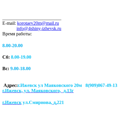
_________________________
E-mail:
korotaev20m@mail.ru
info@4shiny-izhevsk.ru
Время работы:
8.00-20.00
Сб:
8.00-19.00
Вс:
9.00-18.00
Адрес:
г.Ижевск ул Маяковского 20м 8(909)067-49-13
г.Ижевск, ул. Маяковского, д.13г
г.Ижевск
ул.Смирнова
, д.
221