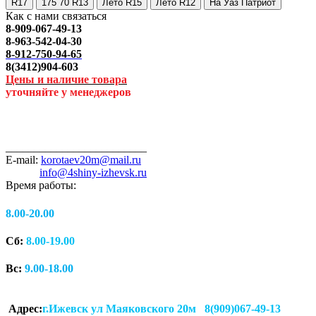
R17
175 70 R13
Лето R15
Лето R12
На Уаз Патриот
Как с нами связаться
8-909-067-49-13
8-963-542-04-30
8-912-750-94-65
8(3412)904-603
Цены и наличие товара
уточняйте у менеджеров
_________________________
E-mail:
korotaev20m@mail.ru
info@4shiny-izhevsk.ru
Время работы:
8.00-20.00
Сб:
8.00-19.00
Вс:
9.00-18.00
Адрес:
г.Ижевск ул Маяковского 20м 8(909)067-49-13