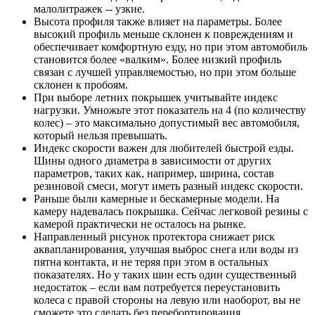
малолитражек -- узкие.
Высота профиля также влияет на параметры. Более
высокий профиль меньше склонен к повреждениям и
обеспечивает комфортную езду, но при этом автомобиль
становится более «валким». Более низкий профиль
связан с лучшей управляемостью, но при этом больше
склонен к пробоям.
При выборе летних покрышек учитывайте индекс
нагрузки. Умножьте этот показатель на 4 (по количеству
колес) – это максимально допустимый вес автомобиля,
который нельзя превышать.
Индекс скорости важен для любителей быстрой езды.
Шины одного диаметра в зависимости от других
параметров, таких как, например, ширина, состав
резиновой смеси, могут иметь разный индекс скорости.
Раньше были камерные и бескамерные модели. На
камеру надевалась покрышка. Сейчас легковой резины с
камерой практически не осталось на рынке.
Направленный рисунок протектора снижает риск
аквапланирования, улучшая выброс снега или воды из
пятна контакта, и не теряя при этом в остальных
показателях. Но у таких шин есть один существенный
недостаток – если вам потребуется переустановить
колеса с правой стороны на левую или наоборот, вы не
сможете это сделать без перебортирования.