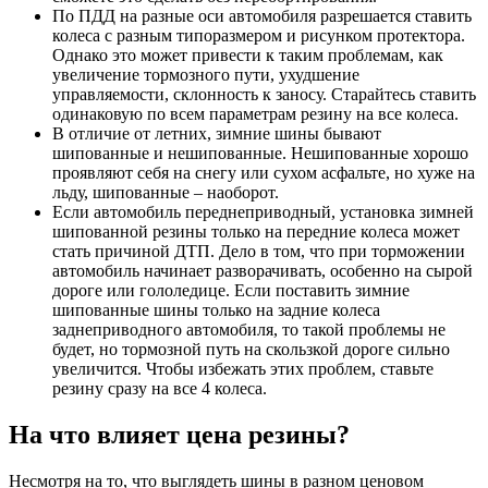
По ПДД на разные оси автомобиля разрешается ставить
колеса с разным типоразмером и рисунком протектора.
Однако это может привести к таким проблемам, как
увеличение тормозного пути, ухудшение
управляемости, склонность к заносу. Старайтесь ставить
одинаковую по всем параметрам резину на все колеса.
В отличие от летних, зимние шины бывают
шипованные и нешипованные. Нешипованные хорошо
проявляют себя на снегу или сухом асфальте, но хуже на
льду, шипованные – наоборот.
Если автомобиль переднеприводный, установка зимней
шипованной резины только на передние колеса может
стать причиной ДТП. Дело в том, что при торможении
автомобиль начинает разворачивать, особенно на сырой
дороге или гололедице. Если поставить зимние
шипованные шины только на задние колеса
заднеприводного автомобиля, то такой проблемы не
будет, но тормозной путь на скользкой дороге сильно
увеличится. Чтобы избежать этих проблем, ставьте
резину сразу на все 4 колеса.
На что влияет цена резины?
Несмотря на то, что выглядеть шины в разном ценовом