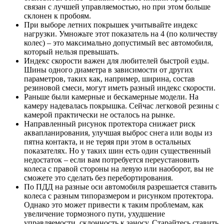
связан с лучшей управляемостью, но при этом больше
склонен к пробоям.
При выборе летних покрышек учитывайте индекс
нагрузки. Умножьте этот показатель на 4 (по количеству
колес) – это максимально допустимый вес автомобиля,
который нельзя превышать.
Индекс скорости важен для любителей быстрой езды.
Шины одного диаметра в зависимости от других
параметров, таких как, например, ширина, состав
резиновой смеси, могут иметь разный индекс скорости.
Раньше были камерные и бескамерные модели. На
камеру надевалась покрышка. Сейчас легковой резины с
камерой практически не осталось на рынке.
Направленный рисунок протектора снижает риск
аквапланирования, улучшая выброс снега или воды из
пятна контакта, и не теряя при этом в остальных
показателях. Но у таких шин есть один существенный
недостаток – если вам потребуется переустановить
колеса с правой стороны на левую или наоборот, вы не
сможете это сделать без перебортирования.
По ПДД на разные оси автомобиля разрешается ставить
колеса с разным типоразмером и рисунком протектора.
Однако это может привести к таким проблемам, как
увеличение тормозного пути, ухудшение
управляемости, склонность к заносу. Старайтесь ставить