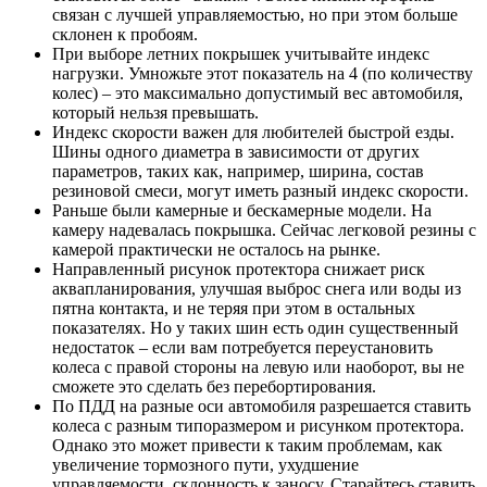
связан с лучшей управляемостью, но при этом больше
склонен к пробоям.
При выборе летних покрышек учитывайте индекс
нагрузки. Умножьте этот показатель на 4 (по количеству
колес) – это максимально допустимый вес автомобиля,
который нельзя превышать.
Индекс скорости важен для любителей быстрой езды.
Шины одного диаметра в зависимости от других
параметров, таких как, например, ширина, состав
резиновой смеси, могут иметь разный индекс скорости.
Раньше были камерные и бескамерные модели. На
камеру надевалась покрышка. Сейчас легковой резины с
камерой практически не осталось на рынке.
Направленный рисунок протектора снижает риск
аквапланирования, улучшая выброс снега или воды из
пятна контакта, и не теряя при этом в остальных
показателях. Но у таких шин есть один существенный
недостаток – если вам потребуется переустановить
колеса с правой стороны на левую или наоборот, вы не
сможете это сделать без перебортирования.
По ПДД на разные оси автомобиля разрешается ставить
колеса с разным типоразмером и рисунком протектора.
Однако это может привести к таким проблемам, как
увеличение тормозного пути, ухудшение
управляемости, склонность к заносу. Старайтесь ставить