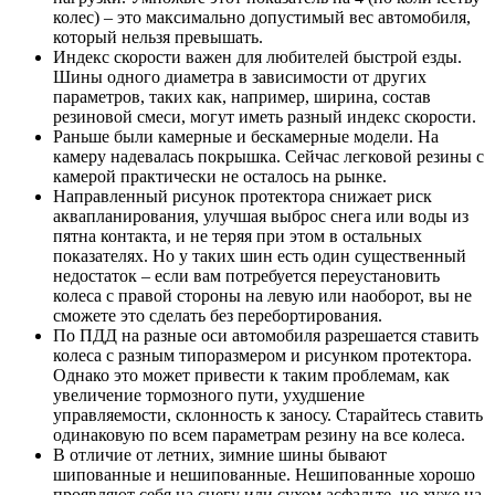
колес) – это максимально допустимый вес автомобиля,
который нельзя превышать.
Индекс скорости важен для любителей быстрой езды.
Шины одного диаметра в зависимости от других
параметров, таких как, например, ширина, состав
резиновой смеси, могут иметь разный индекс скорости.
Раньше были камерные и бескамерные модели. На
камеру надевалась покрышка. Сейчас легковой резины с
камерой практически не осталось на рынке.
Направленный рисунок протектора снижает риск
аквапланирования, улучшая выброс снега или воды из
пятна контакта, и не теряя при этом в остальных
показателях. Но у таких шин есть один существенный
недостаток – если вам потребуется переустановить
колеса с правой стороны на левую или наоборот, вы не
сможете это сделать без перебортирования.
По ПДД на разные оси автомобиля разрешается ставить
колеса с разным типоразмером и рисунком протектора.
Однако это может привести к таким проблемам, как
увеличение тормозного пути, ухудшение
управляемости, склонность к заносу. Старайтесь ставить
одинаковую по всем параметрам резину на все колеса.
В отличие от летних, зимние шины бывают
шипованные и нешипованные. Нешипованные хорошо
проявляют себя на снегу или сухом асфальте, но хуже на