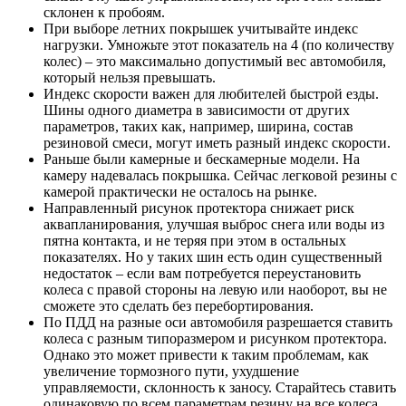
склонен к пробоям.
При выборе летних покрышек учитывайте индекс
нагрузки. Умножьте этот показатель на 4 (по количеству
колес) – это максимально допустимый вес автомобиля,
который нельзя превышать.
Индекс скорости важен для любителей быстрой езды.
Шины одного диаметра в зависимости от других
параметров, таких как, например, ширина, состав
резиновой смеси, могут иметь разный индекс скорости.
Раньше были камерные и бескамерные модели. На
камеру надевалась покрышка. Сейчас легковой резины с
камерой практически не осталось на рынке.
Направленный рисунок протектора снижает риск
аквапланирования, улучшая выброс снега или воды из
пятна контакта, и не теряя при этом в остальных
показателях. Но у таких шин есть один существенный
недостаток – если вам потребуется переустановить
колеса с правой стороны на левую или наоборот, вы не
сможете это сделать без перебортирования.
По ПДД на разные оси автомобиля разрешается ставить
колеса с разным типоразмером и рисунком протектора.
Однако это может привести к таким проблемам, как
увеличение тормозного пути, ухудшение
управляемости, склонность к заносу. Старайтесь ставить
одинаковую по всем параметрам резину на все колеса.