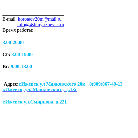
_________________________
E-mail:
korotaev20m@mail.ru
info@4shiny-izhevsk.ru
Время работы:
8.00-20.00
Сб:
8.00-19.00
Вс:
9.00-18.00
Адрес:
г.Ижевск ул Маяковского 20м 8(909)067-49-13
г.Ижевск, ул. Маяковского, д.13г
г.Ижевск
ул.Смирнова
, д.
221