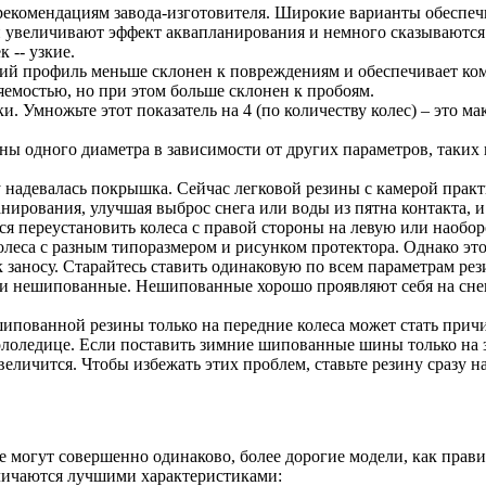
рекомендациям завода-изготовителя. Широкие варианты обеспеч
 увеличивают эффект аквапланирования и немного сказываются н
 -- узкие.
ий профиль меньше склонен к повреждениям и обеспечивает ком
яемостью, но при этом больше склонен к пробоям.
. Умножьте этот показатель на 4 (по количеству колес) – это м
ы одного диаметра в зависимости от других параметров, таких к
надевалась покрышка. Сейчас легковой резины с камерой практи
рования, улучшая выброс снега или воды из пятна контакта, и 
ся переустановить колеса с правой стороны на левую или наоборо
олеса с разным типоразмером и рисунком протектора. Однако эт
 заносу. Старайтесь ставить одинаковую по всем параметрам рези
 нешипованные. Нешипованные хорошо проявляют себя на снегу 
ипованной резины только на передние колеса может стать прич
гололедице. Если поставить зимние шипованные шины только на 
величится. Чтобы избежать этих проблем, ставьте резину сразу на
е могут совершенно одинаково, более дорогие модели, как прави
личаются лучшими характеристиками: