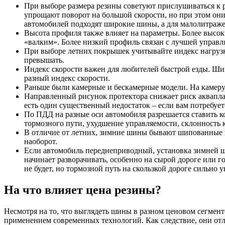
При выборе размера резины советуют прислушиваться к 
упрощают поворот на большой скорости, но при этом они
автомобилей подходят широкие шины, а для малолитражек
Высота профиля также влияет на параметры. Более высок
«валким». Более низкий профиль связан с лучшей управл
При выборе летних покрышек учитывайте индекс нагрузки
превышать.
Индекс скорости важен для любителей быстрой езды. Шин
разный индекс скорости.
Раньше были камерные и бескамерные модели. На камеру 
Направленный рисунок протектора снижает риск акваплани
есть один существенный недостаток – если вам потребует
По ПДД на разные оси автомобиля разрешается ставить к
тормозного пути, ухудшение управляемости, склонность к
В отличие от летних, зимние шины бывают шипованные и
наоборот.
Если автомобиль переднеприводный, установка зимней ш
начинает разворачивать, особенно на сырой дороге или 
не будет, но тормозной путь на скользкой дороге сильно у
На что влияет цена резины?
Несмотря на то, что выглядеть шины в разном ценовом сегмент
применением современных технологий. Как следствие, они от