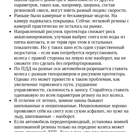
параметров, таких как, например, ширина, состав
резиновой смеси, могут иметь разный индекс скорости.
Раньше были камерные и бескамерные модели. На
камеру надевалась покрышка. Сейчас легковой резины с
камерой практически не осталось на рынке.
Направленный рисунок протектора снижает риск
аквапланирования, улучшая выброс снега или воды из
пятна контакта, и не теряя при этом в остальных
показателях. Но у таких шин есть один существенный
недостаток – если вам потребуется переустановить
колеса с правой стороны на левую или наоборот, вы не
сможете это сделать без перебортирования.
По ПДД на разные оси автомобиля разрешается ставить
колеса с разным типоразмером и рисунком протектора.
Однако это может привести к таким проблемам, как
увеличение тормозного пути, ухудшение
управляемости, склонность к заносу. Старайтесь ставить
одинаковую по всем параметрам резину на все колеса.
В отличие от летних, зимние шины бывают
шипованные и нешипованные. Нешипованные хорошо
проявляют себя на снегу или сухом асфальте, но хуже на
льду, шипованные – наоборот.
Если автомобиль переднеприводный, установка зимней
шипованной резины только на передние колеса может