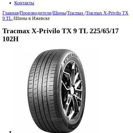
Контакты
Главная
/
Производители
/
Шины
/
Tracmax
/
Tracmax X-Privilo TX
9 TL
/
Шины в Ижевске
Tracmax X-Privilo TX 9 TL 225/65/17
102Н