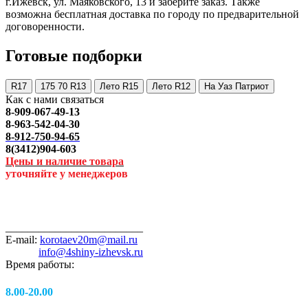
г.Ижевск, ул. Маяковского, 13 и заберите заказ. Также
возможна бесплатная доставка по городу по предварительной
договоренности.
Готовые подборки
R17
175 70 R13
Лето R15
Лето R12
На Уаз Патриот
Как с нами связаться
8-909-067-49-13
8-963-542-04-30
8-912-750-94-65
8(3412)904-603
Цены и наличие товара
уточняйте у менеджеров
_________________________
E-mail:
korotaev20m@mail.ru
info@4shiny-izhevsk.ru
Время работы:
8.00-20.00