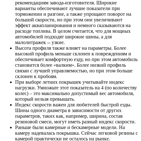
рекомендациям завода-изготовителя. Широкие
варианты обеспечивают лучшие показатели при
торможении и разгоне, а также упрощают поворот на
большой скорости, но при этом они увеличивают
эффект аквапланирования и немного сказываются на
расходе топлива. В целом считается, что для мощных
автомобилей подходят широкие шины, а для
малолитражек -- узкие.
Высота профиля также влияет на параметры. Более
высокий профиль меньше склонен к повреждениям и
обеспечивает комфортную езду, но при этом автомобиль
становится более «валким». Более низкий профиль
связан с лучшей управляемостью, но при этом больше
склонен к пробоям.
При выборе летних покрышек учитывайте индекс
нагрузки. Умножьте этот показатель на 4 (по количеству
колес) – это максимально допустимый вес автомобиля,
который нельзя превышать.
Индекс скорости важен для любителей быстрой езды.
Шины одного диаметра в зависимости от других
параметров, таких как, например, ширина, состав
резиновой смеси, могут иметь разный индекс скорости.
Раньше были камерные и бескамерные модели. На
камеру надевалась покрышка. Сейчас легковой резины с
камерой практически не осталось на рынке.