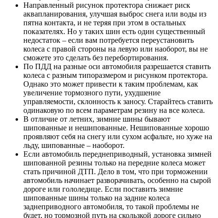
Направленный рисунок протектора снижает риск
аквапланирования, улучшая выброс снега или воды из
пятна контакта, и не теряя при этом в остальных
показателях. Но у таких шин есть один существенный
недостаток – если вам потребуется переустановить
колеса с правой стороны на левую или наоборот, вы не
сможете это сделать без перебортирования.
По ПДД на разные оси автомобиля разрешается ставить
колеса с разным типоразмером и рисунком протектора.
Однако это может привести к таким проблемам, как
увеличение тормозного пути, ухудшение
управляемости, склонность к заносу. Старайтесь ставить
одинаковую по всем параметрам резину на все колеса.
В отличие от летних, зимние шины бывают
шипованные и нешипованные. Нешипованные хорошо
проявляют себя на снегу или сухом асфальте, но хуже на
льду, шипованные – наоборот.
Если автомобиль переднеприводный, установка зимней
шипованной резины только на передние колеса может
стать причиной ДТП. Дело в том, что при торможении
автомобиль начинает разворачивать, особенно на сырой
дороге или гололедице. Если поставить зимние
шипованные шины только на задние колеса
заднеприводного автомобиля, то такой проблемы не
будет, но тормозной путь на скользкой дороге сильно