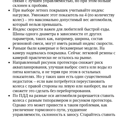
связан с лучшей управляемостью, но при этом больше
склонен к пробоям.
При выборе летних покрышек учитывайте индекс
нагрузки. Умножьте этот показатель на 4 (по количеству
колес) – это максимально допустимый вес автомобиля,
который нельзя превышать.
Индекс скорости важен для любителей быстрой езды.
Шины одного диаметра в зависимости от других
параметров, таких как, например, ширина, состав
резиновой смеси, могут иметь разный индекс скорости.
Раньше были камерные и бескамерные модели. На
камеру надевалась покрышка. Сейчас легковой резины с
камерой практически не осталось на рынке.
Направленный рисунок протектора снижает риск
аквапланирования, улучшая выброс снега или воды из
пятна контакта, и не теряя при этом в остальных
показателях. Но у таких шин есть один существенный
недостаток – если вам потребуется переустановить
колеса с правой стороны на левую или наоборот, вы не
сможете это сделать без перебортирования.
По ПДД на разные оси автомобиля разрешается ставить
колеса с разным типоразмером и рисунком протектора.
Однако это может привести к таким проблемам, как
увеличение тормозного пути, ухудшение
управляемости, склонность к заносу. Старайтесь ставить