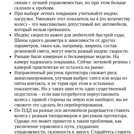
связан с лучшей управляемостью, но при этом больше
склонен к пробоям.
При выборе летних покрышек учитывайте индекс
нагрузки. Умножьте этот показатель на 4 (по количеству
колес) – это максимально допустимый вес автомобиля,
который нельзя превышать.
Индекс скорости важен для любителей быстрой езды.
Шины одного диаметра в зависимости от других
параметров, таких как, например, ширина, состав
резиновой смеси, могут иметь разный индекс скорости.
Раньше были камерные и бескамерные модели. На
камеру надевалась покрышка. Сейчас легковой резины с
камерой практически не осталось на рынке.
Направленный рисунок протектора снижает риск
аквапланирования, улучшая выброс снега или воды из
пятна контакта, и не теряя при этом в остальных
показателях. Но у таких шин есть один существенный
недостаток – если вам потребуется переустановить
колеса с правой стороны на левую или наоборот, вы не
сможете это сделать без перебортирования.
По ПДД на разные оси автомобиля разрешается ставить
колеса с разным типоразмером и рисунком протектора.
Однако это может привести к таким проблемам, как
увеличение тормозного пути, ухудшение
управляемости, склонность к заносу. Старайтесь ставить