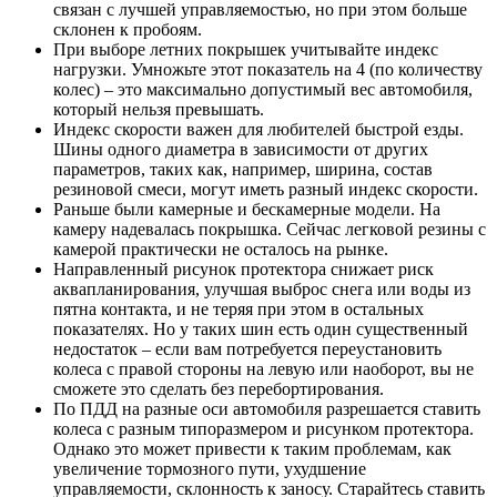
связан с лучшей управляемостью, но при этом больше
склонен к пробоям.
При выборе летних покрышек учитывайте индекс
нагрузки. Умножьте этот показатель на 4 (по количеству
колес) – это максимально допустимый вес автомобиля,
который нельзя превышать.
Индекс скорости важен для любителей быстрой езды.
Шины одного диаметра в зависимости от других
параметров, таких как, например, ширина, состав
резиновой смеси, могут иметь разный индекс скорости.
Раньше были камерные и бескамерные модели. На
камеру надевалась покрышка. Сейчас легковой резины с
камерой практически не осталось на рынке.
Направленный рисунок протектора снижает риск
аквапланирования, улучшая выброс снега или воды из
пятна контакта, и не теряя при этом в остальных
показателях. Но у таких шин есть один существенный
недостаток – если вам потребуется переустановить
колеса с правой стороны на левую или наоборот, вы не
сможете это сделать без перебортирования.
По ПДД на разные оси автомобиля разрешается ставить
колеса с разным типоразмером и рисунком протектора.
Однако это может привести к таким проблемам, как
увеличение тормозного пути, ухудшение
управляемости, склонность к заносу. Старайтесь ставить