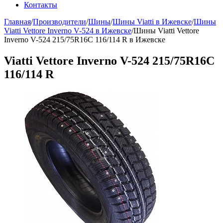
Контакты
Главная
/
Производители
/
Шины
/
Шины Viatti в Ижевске
/
Шины
Viatti Vettore Inverno V-524 в Ижевске
/
Шины Viatti Vettore
Inverno V-524 215/75R16C 116/114 R в Ижевске
Viatti Vettore Inverno V-524 215/75R16C
116/114 R