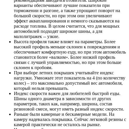
рекомендациям завода-изготовителя. Широкие
варианты обеспечивают лучшие показатели при
торможении и разгоне, а также упрощают поворот на
большой скорости, но при этом они увеличивают
эффект аквапланирования и немного сказываются на
расходе топлива. В целом считается, что для мощных
автомобилей подходят широкие шины, а для
малолитражек -- узкие.
Высота профиля также влияет на параметры. Более
высокий профиль меньше склонен к повреждениям и
обеспечивает комфортную езду, но при этом автомобиль
становится более «валким». Более низкий профиль
связан с лучшей управляемостью, но при этом больше
склонен к пробоям.
При выборе летних покрышек учитывайте индекс
нагрузки. Умножьте этот показатель на 4 (по количеству
колес) – это максимально допустимый вес автомобиля,
который нельзя превышать.
Индекс скорости важен для любителей быстрой езды.
Шины одного диаметра в зависимости от других
параметров, таких как, например, ширина, состав
резиновой смеси, могут иметь разный индекс скорости.
Раньше были камерные и бескамерные модели. На
камеру надевалась покрышка. Сейчас легковой резины с
камерой практически не осталось на рынке.