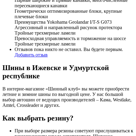
Парные широкие и прямые канавки, многочисленные
пересекающиеся канавки
Геометрически оптимизированные блоки, крупные
плечевые блоки
Преимущества Yokohama Geolandar I/T-S G073
Агрессивный и направленный рисунок протектора
Tройные трехмерные ламели
Превосходная управляемость и торможение на шоссе
Tройные трехмерные ламели
Отзывов пока никто не оставил. Вы будете первым.
Добавить отзыв
Шины в Ижевске и Удмуртской
республике
В интерне-магазине «Шинный клуб» вы можете приобрести
летние и зимние шины по выгодной цене. У нас большой
выбор автошин от ведущих производителей – Кама, Westlake,
Amtel, Crossleader и других.
Как выбрать резину?
При выборе размера резины советуют прислушиваться к