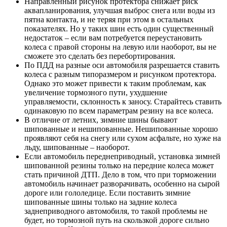
Направленный рисунок протектора снижает риск
аквапланирования, улучшая выброс снега или воды из
пятна контакта, и не теряя при этом в остальных
показателях. Но у таких шин есть один существенный
недостаток – если вам потребуется переустановить
колеса с правой стороны на левую или наоборот, вы не
сможете это сделать без перебортирования.
По ПДД на разные оси автомобиля разрешается ставить
колеса с разным типоразмером и рисунком протектора.
Однако это может привести к таким проблемам, как
увеличение тормозного пути, ухудшение
управляемости, склонность к заносу. Старайтесь ставить
одинаковую по всем параметрам резину на все колеса.
В отличие от летних, зимние шины бывают
шипованные и нешипованные. Нешипованные хорошо
проявляют себя на снегу или сухом асфальте, но хуже на
льду, шипованные – наоборот.
Если автомобиль переднеприводный, установка зимней
шипованной резины только на передние колеса может
стать причиной ДТП. Дело в том, что при торможении
автомобиль начинает разворачивать, особенно на сырой
дороге или гололедице. Если поставить зимние
шипованные шины только на задние колеса
заднеприводного автомобиля, то такой проблемы не
будет, но тормозной путь на скользкой дороге сильно