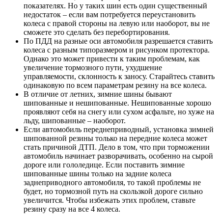
показателях. Но у таких шин есть один существенный
недостаток – если вам потребуется переустановить
колеса с правой стороны на левую или наоборот, вы не
сможете это сделать без перебортирования.
По ПДД на разные оси автомобиля разрешается ставить
колеса с разным типоразмером и рисунком протектора.
Однако это может привести к таким проблемам, как
увеличение тормозного пути, ухудшение
управляемости, склонность к заносу. Старайтесь ставить
одинаковую по всем параметрам резину на все колеса.
В отличие от летних, зимние шины бывают
шипованные и нешипованные. Нешипованные хорошо
проявляют себя на снегу или сухом асфальте, но хуже на
льду, шипованные – наоборот.
Если автомобиль переднеприводный, установка зимней
шипованной резины только на передние колеса может
стать причиной ДТП. Дело в том, что при торможении
автомобиль начинает разворачивать, особенно на сырой
дороге или гололедице. Если поставить зимние
шипованные шины только на задние колеса
заднеприводного автомобиля, то такой проблемы не
будет, но тормозной путь на скользкой дороге сильно
увеличится. Чтобы избежать этих проблем, ставьте
резину сразу на все 4 колеса.