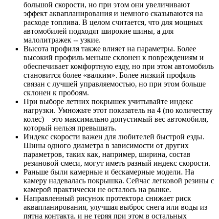
большой скорости, но при этом они увеличивают
эффект аквапланирования и немного сказываются на
расходе топлива. В целом считается, что для мощных
автомобилей подходят широкие шины, а для
малолитражек -- узкие.
Высота профиля также влияет на параметры. Более
высокий профиль меньше склонен к повреждениям и
обеспечивает комфортную езду, но при этом автомобиль
становится более «валким». Более низкий профиль
связан с лучшей управляемостью, но при этом больше
склонен к пробоям.
При выборе летних покрышек учитывайте индекс
нагрузки. Умножьте этот показатель на 4 (по количеству
колес) – это максимально допустимый вес автомобиля,
который нельзя превышать.
Индекс скорости важен для любителей быстрой езды.
Шины одного диаметра в зависимости от других
параметров, таких как, например, ширина, состав
резиновой смеси, могут иметь разный индекс скорости.
Раньше были камерные и бескамерные модели. На
камеру надевалась покрышка. Сейчас легковой резины с
камерой практически не осталось на рынке.
Направленный рисунок протектора снижает риск
аквапланирования, улучшая выброс снега или воды из
пятна контакта, и не теряя при этом в остальных