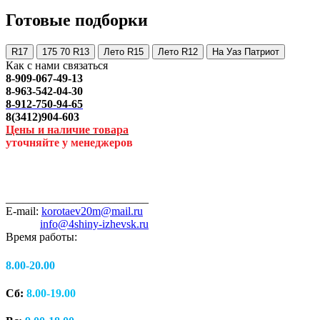
Готовые подборки
R17
175 70 R13
Лето R15
Лето R12
На Уаз Патриот
Как с нами связаться
8-909-067-49-13
8-963-542-04-30
8-912-750-94-65
8(3412)904-603
Цены и наличие товара
уточняйте у менеджеров
_________________________
E-mail:
korotaev20m@mail.ru
info@4shiny-izhevsk.ru
Время работы:
8.00-20.00
Сб:
8.00-19.00