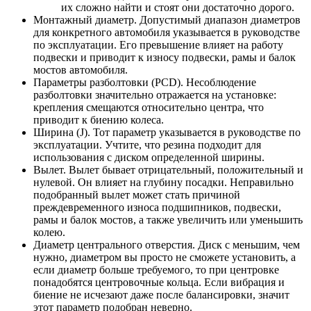
их сложно найти и стоят они достаточно дорого.
Монтажный диаметр. Допустимый диапазон диаметров
для конкретного автомобиля указывается в руководстве
по эксплуатации. Его превышение влияет на работу
подвески и приводит к износу подвески, рамы и балок
мостов автомобиля.
Параметры разболтовки (PCD). Несоблюдение
разболтовки значительно отражается на установке:
крепления смещаются относительно центра, что
приводит к биению колеса.
Ширина (J). Тот параметр указывается в руководстве по
эксплуатации. Учтите, что резина подходит для
использования с диском определенной ширины.
Вылет. Вылет бывает отрицательный, положительный и
нулевой. Он влияет на глубину посадки. Неправильно
подобранный вылет может стать причиной
преждевременного износа подшипников, подвески,
рамы и балок мостов, а также увеличить или уменьшить
колею.
Диаметр центрального отверстия. Диск с меньшим, чем
нужно, диаметром вы просто не сможете установить, а
если диаметр больше требуемого, то при центровке
понадобятся центровочные кольца. Если вибрация и
биение не исчезают даже после балансировки, значит
этот параметр подобран неверно.