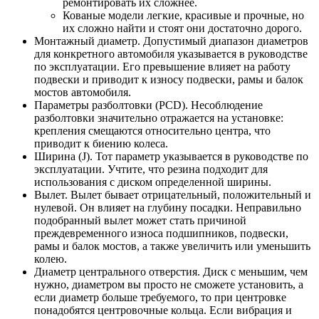
ремонтировать их сложнее.
Кованые модели легкие, красивые и прочные, но
их сложно найти и стоят они достаточно дорого.
Монтажный диаметр. Допустимый диапазон диаметров
для конкретного автомобиля указывается в руководстве
по эксплуатации. Его превышение влияет на работу
подвески и приводит к износу подвески, рамы и балок
мостов автомобиля.
Параметры разболтовки (PCD). Несоблюдение
разболтовки значительно отражается на установке:
крепления смещаются относительно центра, что
приводит к биению колеса.
Ширина (J). Тот параметр указывается в руководстве по
эксплуатации. Учтите, что резина подходит для
использования с диском определенной ширины.
Вылет. Вылет бывает отрицательный, положительный и
нулевой. Он влияет на глубину посадки. Неправильно
подобранный вылет может стать причиной
преждевременного износа подшипников, подвески,
рамы и балок мостов, а также увеличить или уменьшить
колею.
Диаметр центрального отверстия. Диск с меньшим, чем
нужно, диаметром вы просто не сможете установить, а
если диаметр больше требуемого, то при центровке
понадобятся центровочные кольца. Если вибрация и