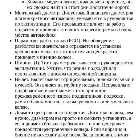
Кованые модели легкие, красивые и прочные, но
их сложно найти и стоят они достаточно дорого.
Монтажный диаметр. Допустимый диапазон диаметров
для конкретного автомобиля указывается в руководстве
по эксплуатации. Его превышение влияет на работу
подвески и приводит к износу подвески, рамы и балок
мостов автомобиля.
Параметры разболтовки (PCD). Несоблюдение
разболтовки значительно отражается на установке:
крепления смещаются относительно центра, что
приводит к биению колеса.
Ширина (J). Тот параметр указывается в руководстве по
эксплуатации. Учтите, что резина подходит для
использования с диском определенной ширины.
Вылет. Вылет бывает отрицательный, положительный и
нулевой. Он влияет на глубину посадки. Неправильно
подобранный вылет может стать причиной
преждевременного износа подшипников, подвески,
рамы и балок мостов, а также увеличить или уменьшить
колею.
Диаметр центрального отверстия. Диск с меньшим, чем
нужно, диаметром вы просто не сможете установить, а
если диаметр больше требуемого, то при центровке
понадобятся центровочные кольца. Если вибрация и
биение не исчезают даже после балансировки, значит