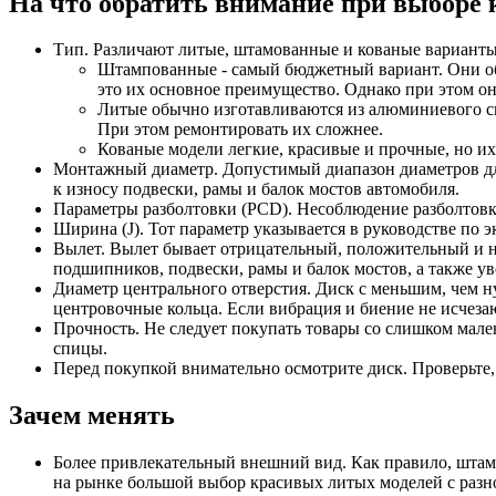
На что обратить внимание при выборе 
Тип. Различают литые, штамованные и кованые варианты
Штампованные - самый бюджетный вариант. Они обы
это их основное преимущество. Однако при этом о
Литые обычно изготавливаются из алюминиевого сп
При этом ремонтировать их сложнее.
Кованые модели легкие, красивые и прочные, но их
Монтажный диаметр. Допустимый диапазон диаметров для
к износу подвески, рамы и балок мостов автомобиля.
Параметры разболтовки (PCD). Несоблюдение разболтовки
Ширина (J). Тот параметр указывается в руководстве по 
Вылет. Вылет бывает отрицательный, положительный и н
подшипников, подвески, рамы и балок мостов, а также у
Диаметр центрального отверстия. Диск с меньшим, чем ну
центровочные кольца. Если вибрация и биение не исчезаю
Прочность. Не следует покупать товары со слишком мал
спицы.
Перед покупкой внимательно осмотрите диск. Проверьте,
Зачем менять
Более привлекательный внешний вид. Как правило, штам
на рынке большой выбор красивых литых моделей с разн