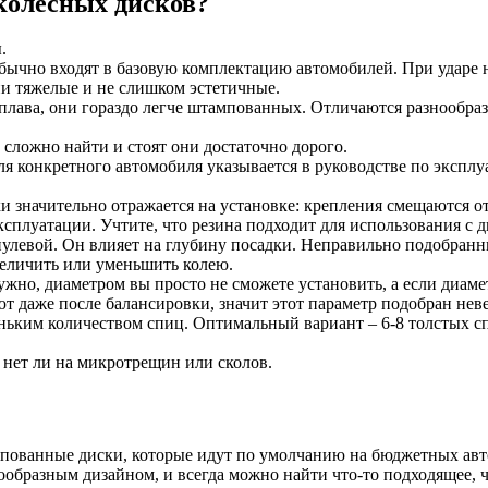
колесных дисков?
.
чно входят в базовую комплектацию автомобилей. При ударе не 
ни тяжелые и не слишком эстетичные.
лава, они гораздо легче штампованных. Отличаются разнообраз
 сложно найти и стоят они достаточно дорого.
 конкретного автомобиля указывается в руководстве по эксплу
 значительно отражается на установке: крепления смещаются от
эксплуатации. Учтите, что резина подходит для использования с
улевой. Он влияет на глубину посадки. Неправильно подобран
величить или уменьшить колею.
жно, диаметром вы просто не сможете установить, а если диаме
т даже после балансировки, значит этот параметр подобран нев
еньким количеством спиц. Оптимальный вариант – 6-8 толстых с
 нет ли на микротрещин или сколов.
пованные диски, которые идут по умолчанию на бюджетных авт
ообразным дизайном, и всегда можно найти что-то подходящее,