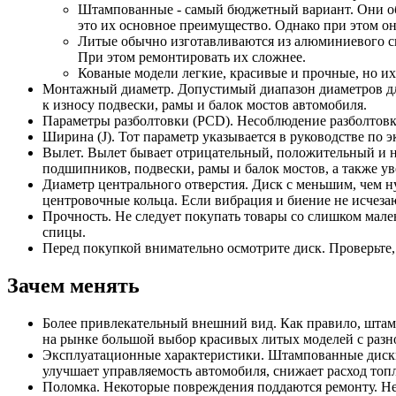
Штампованные - самый бюджетный вариант. Они обы
это их основное преимущество. Однако при этом о
Литые обычно изготавливаются из алюминиевого сп
При этом ремонтировать их сложнее.
Кованые модели легкие, красивые и прочные, но их
Монтажный диаметр. Допустимый диапазон диаметров для
к износу подвески, рамы и балок мостов автомобиля.
Параметры разболтовки (PCD). Несоблюдение разболтовки
Ширина (J). Тот параметр указывается в руководстве по 
Вылет. Вылет бывает отрицательный, положительный и н
подшипников, подвески, рамы и балок мостов, а также у
Диаметр центрального отверстия. Диск с меньшим, чем ну
центровочные кольца. Если вибрация и биение не исчезаю
Прочность. Не следует покупать товары со слишком мал
спицы.
Перед покупкой внимательно осмотрите диск. Проверьте,
Зачем менять
Более привлекательный внешний вид. Как правило, штам
на рынке большой выбор красивых литых моделей с разн
Эксплуатационные характеристики. Штампованные диски 
улучшает управляемость автомобиля, снижает расход топл
Поломка. Некоторые повреждения поддаются ремонту. Не