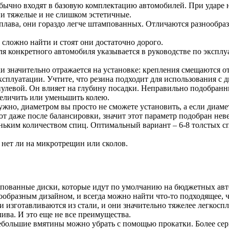
чно входят в базовую комплектацию автомобилей. При ударе не 
ни тяжелые и не слишком эстетичные.
лава, они гораздо легче штампованных. Отличаются разнообраз
 сложно найти и стоят они достаточно дорого.
 конкретного автомобиля указывается в руководстве по эксплу
 значительно отражается на установке: крепления смещаются от
эксплуатации. Учтите, что резина подходит для использования с
улевой. Он влияет на глубину посадки. Неправильно подобран
величить или уменьшить колею.
жно, диаметром вы просто не сможете установить, а если диаме
т даже после балансировки, значит этот параметр подобран нев
еньким количеством спиц. Оптимальный вариант – 6-8 толстых с
 нет ли на микротрещин или сколов.
пованные диски, которые идут по умолчанию на бюджетных авт
ообразным дизайном, и всегда можно найти что-то подходящее,
изготавливаются из стали, и они значительно тяжелее легкоспл
ива. И это еще не все преимущества.
большие вмятины можно убрать с помощью прокатки. Более сер