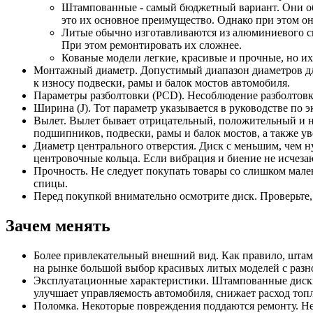
Штампованные - самый бюджетный вариант. Они обы
это их основное преимущество. Однако при этом о
Литые обычно изготавливаются из алюминиевого сп
При этом ремонтировать их сложнее.
Кованые модели легкие, красивые и прочные, но их
Монтажный диаметр. Допустимый диапазон диаметров для
к износу подвески, рамы и балок мостов автомобиля.
Параметры разболтовки (PCD). Несоблюдение разболтовки
Ширина (J). Тот параметр указывается в руководстве по 
Вылет. Вылет бывает отрицательный, положительный и н
подшипников, подвески, рамы и балок мостов, а также у
Диаметр центрального отверстия. Диск с меньшим, чем ну
центровочные кольца. Если вибрация и биение не исчезаю
Прочность. Не следует покупать товары со слишком мал
спицы.
Перед покупкой внимательно осмотрите диск. Проверьте,
Зачем менять
Более привлекательный внешний вид. Как правило, штам
на рынке большой выбор красивых литых моделей с разн
Эксплуатационные характеристики. Штампованные диски 
улучшает управляемость автомобиля, снижает расход топл
Поломка. Некоторые повреждения поддаются ремонту. Не