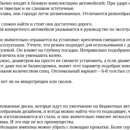
чно входят в базовую комплектацию автомобилей. При ударе не 
ни тяжелые и не слишком эстетичные.
лава, они гораздо легче штампованных. Отличаются разнообраз
 сложно найти и стоят они достаточно дорого.
 конкретного автомобиля указывается в руководстве по эксплу
 значительно отражается на установке: крепления смещаются от
эксплуатации. Учтите, что резина подходит для использования с
улевой. Он влияет на глубину посадки. Неправильно подобран
величить или уменьшить колею.
жно, диаметром вы просто не сможете установить, а если диаме
т даже после балансировки, значит этот параметр подобран нев
еньким количеством спиц. Оптимальный вариант – 6-8 толстых с
 нет ли на микротрещин или сколов.
пованные диски, которые идут по умолчанию на бюджетных авт
ообразным дизайном, и всегда можно найти что-то подходящее,
изготавливаются из стали, и они значительно тяжелее легкоспл
ива. И это еще не все преимущества.
большие вмятины можно убрать с помощью прокатки. Более сер