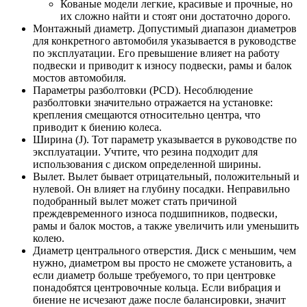
Кованые модели легкие, красивые и прочные, но
их сложно найти и стоят они достаточно дорого.
Монтажный диаметр. Допустимый диапазон диаметров
для конкретного автомобиля указывается в руководстве
по эксплуатации. Его превышение влияет на работу
подвески и приводит к износу подвески, рамы и балок
мостов автомобиля.
Параметры разболтовки (PCD). Несоблюдение
разболтовки значительно отражается на установке:
крепления смещаются относительно центра, что
приводит к биению колеса.
Ширина (J). Тот параметр указывается в руководстве по
эксплуатации. Учтите, что резина подходит для
использования с диском определенной ширины.
Вылет. Вылет бывает отрицательный, положительный и
нулевой. Он влияет на глубину посадки. Неправильно
подобранный вылет может стать причиной
преждевременного износа подшипников, подвески,
рамы и балок мостов, а также увеличить или уменьшить
колею.
Диаметр центрального отверстия. Диск с меньшим, чем
нужно, диаметром вы просто не сможете установить, а
если диаметр больше требуемого, то при центровке
понадобятся центровочные кольца. Если вибрация и
биение не исчезают даже после балансировки, значит