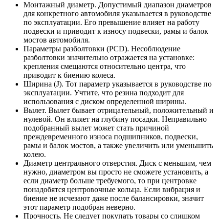
Монтажный диаметр. Допустимый диапазон диаметров
для конкретного автомобиля указывается в руководстве
по эксплуатации. Его превышение влияет на работу
подвески и приводит к износу подвески, рамы и балок
мостов автомобиля.
Параметры разболтовки (PCD). Несоблюдение
разболтовки значительно отражается на установке:
крепления смещаются относительно центра, что
приводит к биению колеса.
Ширина (J). Тот параметр указывается в руководстве по
эксплуатации. Учтите, что резина подходит для
использования с диском определенной ширины.
Вылет. Вылет бывает отрицательный, положительный и
нулевой. Он влияет на глубину посадки. Неправильно
подобранный вылет может стать причиной
преждевременного износа подшипников, подвески,
рамы и балок мостов, а также увеличить или уменьшить
колею.
Диаметр центрального отверстия. Диск с меньшим, чем
нужно, диаметром вы просто не сможете установить, а
если диаметр больше требуемого, то при центровке
понадобятся центровочные кольца. Если вибрация и
биение не исчезают даже после балансировки, значит
этот параметр подобран неверно.
Прочность. Не следует покупать товары со слишком