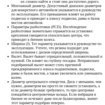
их сложно найти и стоят они достаточно дорого.
Монтажный диаметр. Допустимый диапазон диаметров
для конкретного автомобиля указывается в руководстве
по эксплуатации. Его превышение влияет на работу
подвески и приводит к износу подвески, рамы и балок
мостов автомобиля.
Параметры разболтовки (PCD). Несоблюдение
разболтовки значительно отражается на установке:
крепления смещаются относительно центра, что
приводит к биению колеса.
Ширина (J). Тот параметр указывается в руководстве по
эксплуатации. Учтите, что резина подходит для
использования с диском определенной ширины.
Вылет. Вылет бывает отрицательный, положительный и
нулевой. Он влияет на глубину посадки. Неправильно
подобранный вылет может стать причиной
преждевременного износа подшипников, подвески,
рамы и балок мостов, а также увеличить или уменьшить
колею.
Диаметр центрального отверстия. Диск с меньшим, чем
нужно, диаметром вы просто не сможете установить, а
если диаметр больше требуемого, то при центровке
понадобятся центровочные кольца. Если вибрация и
биение не исчезают даже после балансировки, значит
этот параметр подобран неверно.